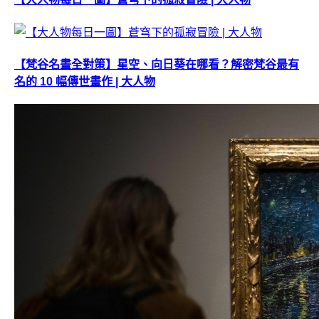
【梵谷名畫全對策】星空、向日葵在哪看？解密梵谷最有
名的 10 幅傳世畫作 | 大人物