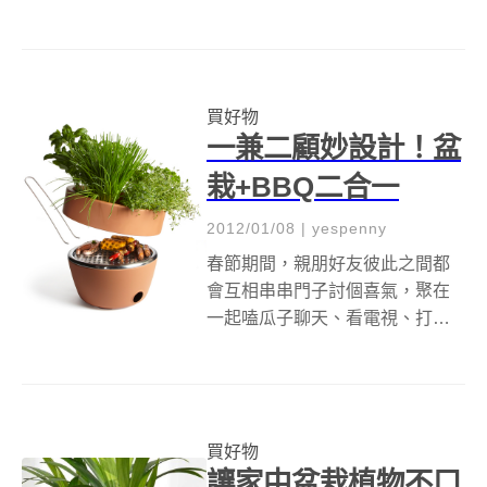
演第一集「不可能的任務」扮演
帥氣的特務 伊森韓特角色，讓多
少女生為他瘋狂！應該有不少人
是看著他長大的吧！(舉手) 這次推
買好物
出新的一集「不可能的任務」，
一兼二顧妙設計！盆
看到...
栽+BBQ二合一
2012/01/08
|
yespenny
春節期間，親朋好友彼此之間都
會互相串串門子討個喜氣，聚在
一起嗑瓜子聊天、看電視、打麻
將、閒話家常，就是要熱熱鬧鬧
的！ 如果突然有人提議好想吃烤
肉，這時候就可以學家政婦女王
三田不急不徐又面無表情說：阿
買好物
利麻絲(有)，不過不是從價值好幾
讓家中盆栽植物不口
萬的手工包...