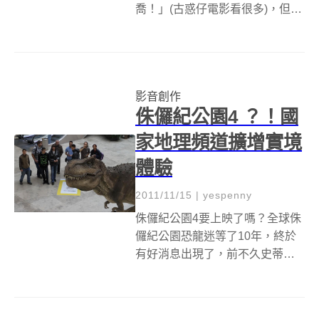
喬！」(古惑仔電影看很多)，但是
吃個飯還要看到對方討厭的臉，
實在是一件食不下嚥的事情。今
天大人物就是要介紹一張，可以
讓你在喬事情的時候，不用看到
影音創作
對方的臉，放心的享受餐點的餐
侏儸紀公園4 ？！國
桌。不過若是談判...
家地理頻道擴增實境
體驗
2011/11/15
|
yespenny
侏儸紀公園4要上映了嗎？全球侏
儸紀公園恐龍迷等了10年，終於
有好消息出現了，前不久史蒂芬
史匹柏才宣佈要開拍侏儸紀公園
第4集，沒想到導演效率這麼高
阿！(大誤) 其實大人誤是胡謅的，