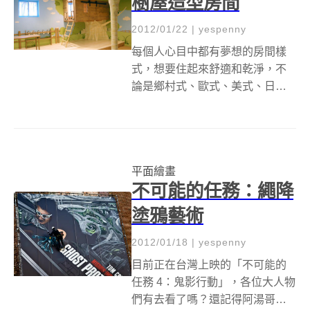
樹屋造型房間
2012/01/22
|
yespenny
每個人心目中都有夢想的房間樣
式，想要住起來舒適和乾淨，不
論是鄉村式、歐式、美式、日
式、泰式還是台式！(怎麼感覺很
像在點菜) 就是想要有一個理想中
的房間。不過我們回到最純真年
紀小的時候，還在玩紙娃娃、玩
平面繪畫
具車的時候，各位大人物們有沒
不可能的任務：繩降
有曾經幻想過...
塗鴉藝術
2012/01/18
|
yespenny
目前正在台灣上映的「不可能的
任務 4：鬼影行動」，各位大人物
們有去看了嗎？還記得阿湯哥出