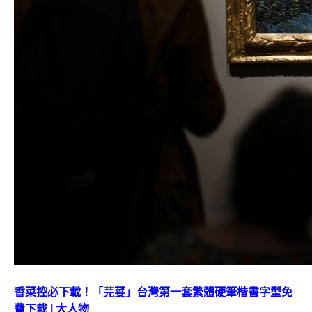
香菜控必下載！「芫荽」台灣第一套繁體硬筆楷書字型免
費下載 | 大人物