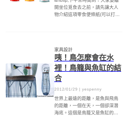
&nbsp;下午茶時間到！大家要離
開坐位覓食去之前，請先讓大人
物介紹這項零食便條紙(可以打電
話先叫雞排 XD)，總共有三種口
味款式，分別是洋芋片、墨西哥
玉米片、聖誕節餅乾，從外包裝
設計到裡面的便條紙上食物的紋
家具設計
路和餅乾圖案，就真的好像一般
咦！鳥怎麼會在水
的餅...
裡！鳥籠與魚缸的結
合
2012/01/29
|
yespenny
世界上最遠的距離，是魚與飛鳥
的距離，一個在天，一個卻深潛
海底。這個是鳥籠又是魚缸的產
品，讓大人物想到之前看過一則
「飛鳥與魚」的故事。一隻在天