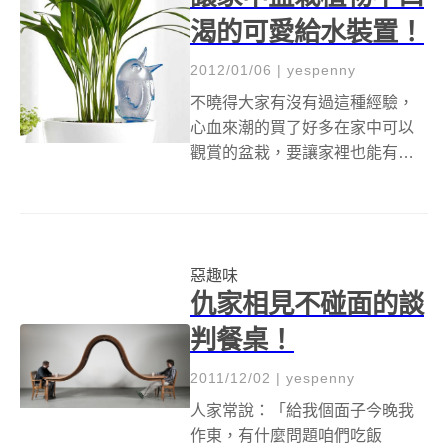
渴的可愛給水裝置！
2012/01/06
|
yespenny
不曉得大家有沒有過這種經驗，
心血來潮的買了好多在家中可以
觀賞的盆栽，要讓家裡也能有綠
色植物的存在，感受一下那些許
的大自然。不過總是很粗心的忘
記澆水，一不留神就讓綠色變成
黃褐色，鮮艷的花朵變成哭枯萎
惡趣味
的花。今天大人物就是要介紹這
仇家相見不碰面的談
一款盆栽自動補給...
判餐桌！
2011/12/02
|
yespenny
人家常說：「給我個面子今晚我
作東，有什麼問題咱們吃飯