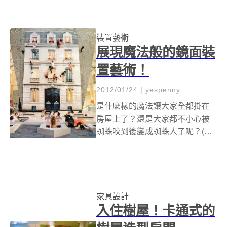
上翱翔的飛鳥，一條在水裡悠遊
的魚兒，某一天在湖面上看到了
彼此，互相凝望著。而從那一刻
裝置藝術
開始，飛鳥和魚就...
展現魔法般的鏡面裝
置藝術！
2012/01/24
|
yespenny
是什麼樣的魔法讓大家全都掛在
房屋上了？還是大家都不小心被
蜘蛛咬到後變成蜘蛛人了呢？(這
都是幻覺騙不倒我的！XD) 仔細
一看，其實牆面上是一個巨大的
鏡子，民眾只要在地面上，發揮
創意擺擺 pose，馬上就能實現當
蜘蛛人的願望，倒吊在牆上！藝
家具設計
術家...
入住樹屋！卡通式的