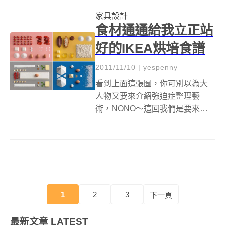
這不是侏儸紀公園第4集喔～這是
家具設計
國家地理頻道運用擴增實境(AR)...
食材通通給我立正站
好的IKEA烘培食譜
2011/11/10
|
yespenny
看到上面這張圖，你可別以為大
人物又要來介紹強迫症整理藝
術，NONO～這回我們是要來教
大家做好吃的甜點！這是由IKEA
推出的瑞典經典的烘培食譜
「Homemade Is Best」。食譜的
呈現方式有別於我們常見的食
譜，用簡潔的方式讓食材一目瞭
然...
1
2
3
下一頁
最新文章
LATEST