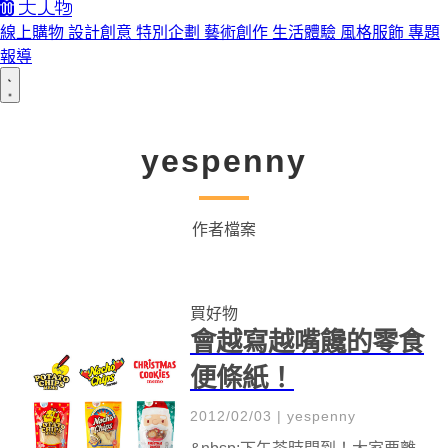
線上購物
設計創意
特別企劃
藝術創作
生活體驗
風格服飾
專題
報導
yespenny
作者檔案
買好物
會越寫越嘴饞的零食
便條紙！
2012/02/03
|
yespenny