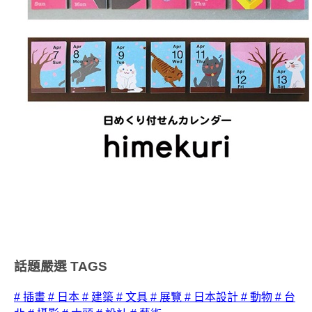
話題嚴選
TAGS
# 插畫
# 日本
# 建築
# 文具
# 展覽
# 日本設計
# 動物
# 台