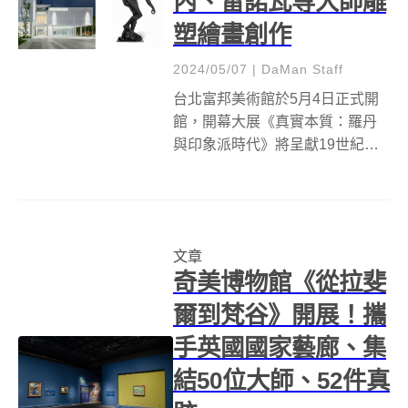
內、雷諾瓦等大師雕
塑繪畫創作
2024/05/07
|
DaMan Staff
台北富邦美術館於5月4日正式開
館，開幕大展《真實本質：羅丹
與印象派時代》將呈獻19世紀雕
塑大師奧古斯丁．羅丹（Auguste
Rodin）及印象派藝術家，包括塞
尚（Paul Cézanne）、雷諾瓦
（Pierre Auguste Renoi...
文章
奇美博物館《從拉斐
爾到梵谷》開展！攜
手英國國家藝廊、集
結50位大師、52件真