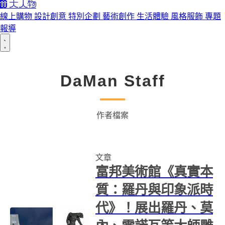
線上購物
設計創意
特別企劃
藝術創作
生活體驗
風格服飾
專題
報導
DaMan Staff
作者檔案
文章
富邦美術館《真實本
質：羅丹與印象派時
代》！展出羅丹、莫