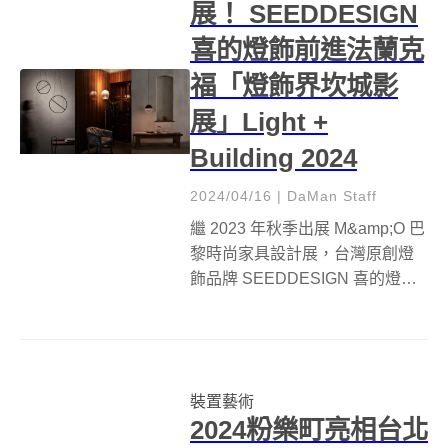
展！ SEEDDESIGN
喜的燈飾前進法蘭克
福「燈飾界坎城影
展」Light +
Building 2024
2024/04/16
|
DaMan Staff
繼 2023 年秋季出展 M&amp;O 巴
黎時尚家具設計展，台灣原創燈
飾品牌 SEEDDESIGN 喜的燈飾
於今年春季再度現身國際知名展
會，帶著極富現代簡約風格的創
新設計前往德國法蘭克福，參與
可說是「燈飾界坎城影展」的展
裝置藝術
會 Light +...
2024粉樂町亮相台北