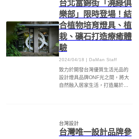
台北富錦街「澆綠俱
樂部」限時登場！結
合植物培育燈具、植
栽、礦石打造療癒體
驗
2024/04/18
|
DaMan Staff
致力於開發台灣優質生活光品的
設計燈具品牌ONF光之間，將大
自然融入居家生活，打造屬於自
己的城市綠色生活，攜手新植礦
品牌母哉於112 Fujin Design
Communal設計聚落 打造為期10
天的「澆綠俱樂部」，邀你透過
台灣設計
植物培育燈具、植...
台灣唯一設計品牌參