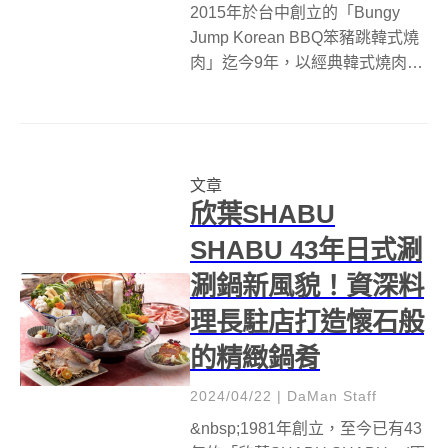
2015年於台中創立的「Bungy
Jump Korean BBQ笨豬跳韓式燒
肉」迄今9年，以經典韓式燒肉與
正宗口味韓食擄獲消費者味蕾，
2023年更獲評台中十大燒烤名
店！瞄準年輕消費者潮流與餐飲
喜好，2024年耗資1500萬進行品
文章
牌再造，從...
欣葉SHABU
SHABU 43年日式涮
涮鍋新風貌！資深料
理長駐店打造懷石般
的精緻鍋肴
2024/04/22
|
DaMan Staff
&nbsp;1981年創立，至今已有43