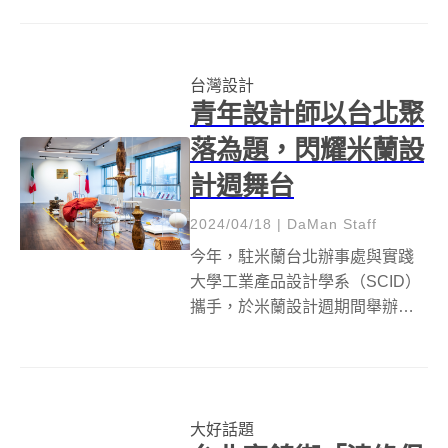
1681年（江戶時代）俳諧書《各
種各樣的草》中，源自佛教用語
「憂世」，十五世紀擴充解釋為
台灣設計
「塵世」、「俗世」，也就是人
青年設計師以台北聚
們所處的現實...
落為題，閃耀米蘭設
計週舞台
2024/04/18
|
DaMan Staff
今年，駐米蘭台北辦事處與實踐
大學工業產品設計學系（SCID）
攜手，於米蘭設計週期間舉辦
「ONE KM² CLUSTER IN
TAIPEI」展覽，向世界展示台灣
青年設計師們將台北的傳統加
工、材料採購聚落與現代設計相
大好話題
結合所碰撞出的精湛結晶。展...