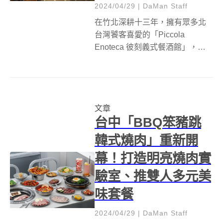
2024/04/29
|
DaMan Staff
在竹北深耕十三年，擁有眾多北
台灣饕客喜愛的「Piccola
Enoteca 彼刻義式餐酒館」，曾
連續兩年榮獲義大利美食權威
「義大利紅蝦Gambero Rosso餐
廳評鑑指南」二蝦肯定，也是台
灣唯一一家連續於2020年及2021
文章
年獲紅蝦評鑑三...
台中「BBQ笨豬跳
韓式燒肉」重新開
幕！打造明亮燒肉實
驗室、推雙人多元美
味套餐
2024/04/29
|
DaMan Staff