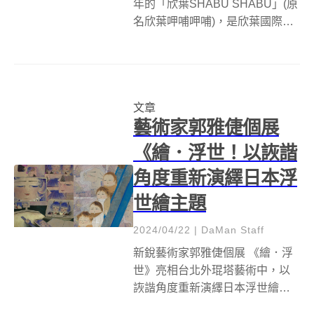
年的「欣葉SHABU SHABU」(原
名欣葉呷哺呷哺)，是欣葉國際餐
飲集團在「欣葉台菜創始店」後
於雙城街成立的第二個品牌。
「欣葉SHABU SHABU」不僅是
欣葉國際餐飲日本料理體系下的
文章
原點，更是早年...
藝術家郭雅倢個展
《繪．浮世！以詼諧
角度重新演繹日本浮
世繪主題
2024/04/22
|
DaMan Staff
新銳藝術家郭雅倢個展 《繪．浮
世》亮相台北外琨塔藝術中，以
詼諧角度重新演繹日本浮世繪主
題。「浮世」一詞最早出現於