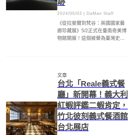
跡
2024/05/03
|
DaMan Staff
《從拉斐爾到梵谷：英國國家藝
廊珍藏展》5/2正式在臺南奇美博
物館開展！這個被譽為臺灣史上
最高規格的西洋畫展，匯聚了波
提切利、拉斐爾、提香、卡拉瓦
喬、林布蘭、哥雅、透納、塞
尚、莫內、雷諾瓦、高更、梵谷
文章
等50位大師，帶來52件真跡原
台北「Reale義式餐
作，引領觀眾...
廳」新開幕！義大利
紅蝦評鑑二蝦肯定，
竹北彼刻義式餐酒館
台北展店