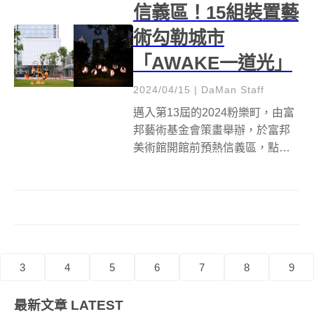
信義區！15組裝置藝
術勾勒城市
「AWAKE一道光」
2024/04/15
|
DaMan Staff
邁入第13屆的2024粉樂町，由富
邦藝術基金會策畫舉辦，於富邦
美術館開館前預熱信義區，點燃
粉樂町的精神，展期自4月6日至6
月23日，集結台灣與國際15位藝
術家共襄盛舉，以藝術活絡信義
商圈。 粉樂町，是一個多元創意
的概念，所傳遞的精神即是快樂...
3
4
5
6
7
8
9
最新文章
LATEST