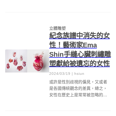
撫貓奴躁動的心靈，用牠的愛理
不理陪伴貓奴度過每一個夜晚，
日本雕刻家花房さくら（花房
櫻）所創作的貓咪，也是如此！
立體雕塑
通常她會把貓咪和蔬菜、糖果、
紀念族譜中消失的女
餅乾等食物放在一...
性！藝術家Ema
Shin手縫心臟刺繡雕
塑獻給被遺忘的女性
2024/03/19
|
hsiun
或許是性別歧視的偏見，又或者
是各國傳統觀念的差異，總之，
女性在歷史上是常常被忽略的角
色，出生日本的韓裔藝術家辛愛
麻（Ema Shin），用她的手縫心
臟雕塑系列作品《Hearts of