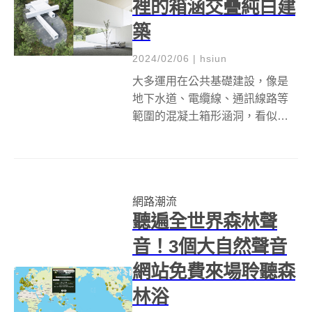
裡的箱涵交疊純白建
築
2024/02/06
|
hsiun
大多運用在公共基礎建設，像是
地下水道、電纜線、通訊線路等
範圍的混凝土箱形涵洞，看似枯
燥無味，缺乏美感，但來到設計
師佐藤大領軍的nendo團隊手中，
則化成白色極簡主義建築Culvert
Guesthouse！ 坐落在日本長野縣
網路潮流
宮田町的森林深處...
聽遍全世界森林聲
音！3個大自然聲音
網站免費來場聆聽森
林浴