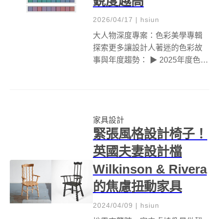
銳度越高
2026/04/17
|
hsiun
大人物深度專案：色彩美學專輯
探索更多讓設計人著迷的色彩故
事與年度趨勢： ▶ 2025年度色彩
「未來黃昏Future Dusk」！充滿
神秘感的藍紫色調 ▶ 日本絕美
「山的蠟筆」！將 12 種世界山景
轉化為細緻色彩 ▶ 金馬全新品牌
家具設計
識別設計：...
緊張風格設計椅子！
英國夫妻設計檔
Wilkinson & Rivera
的焦慮扭動家具
2024/04/09
|
hsiun