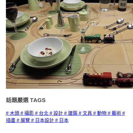
話題嚴選
TAGS
# 木頭
# 攝影
# 台北
# 設計
# 建築
# 文具
# 動物
# 藝術
#
插畫
# 展覽
# 日本設計
# 日本