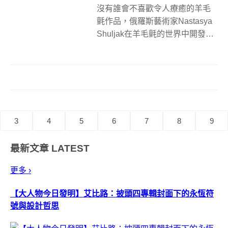
沒有誰會不喜歡令人療癒的羊毛
氈作品，俄羅斯藝術家Nastasya
Shuljak在羊毛氈的世界中開發出
新的森林系風格，親手將羊毛纖
維搓揉成一個又一個的可愛角
色，有些是介於現實與想像世界
的奇幻生物，有些則是大家早已
熟悉的小動物，它們散發著平靜...
3
4
5
6
7
8
9
最新文章
LATEST
更多 ›
【大人物今日發明】艾比路：披頭四專輯封面下的永恆符
號與設計哲思