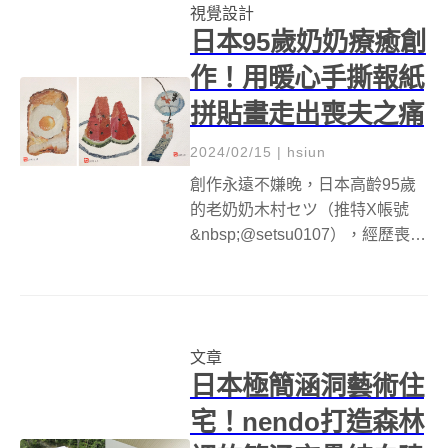
視覺設計
創作，則走神秘超現...
日本95歲奶奶療癒創
作！用暖心手撕報紙
拼貼畫走出喪夫之痛
2024/02/15
|
hsiun
創作永遠不嫌晚，日本高齡95歲
的老奶奶木村セツ（推特X帳號
&nbsp;@setsu0107），經歷喪夫
之痛後，在家人的鼓勵下，進入
拼貼畫的世界。每件作品都是她
先打好草稿，然後從報紙尋找所
需的顏色拼貼而成，作品包括動
文章
物、食物以及各種生活中常見...
日本極簡涵洞藝術住
宅！nendo打造森林