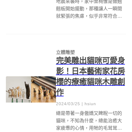
地震來襲時，家中桌椅像是做翹
翹板開始擺動，那種讓人一瞬間
就緊張的焦慮，似乎非常符合英
國夫妻檔設計師Wilkinson &amp;
Rivera （Grant Wilkinson和
Teresa Rivera）所創作的「緊張
椅子」(Nervou...
立體雕塑
完美雕出貓咪可愛身
影！日本藝術家花房
櫻的療癒貓咪木雕創
作
2024/03/25
|
hsiun
總是帶著一身傲嬌又睥睨一切的
貓咪，不知為什麼，總能治癒大
家疲憊的心情，用牠的毛茸茸安