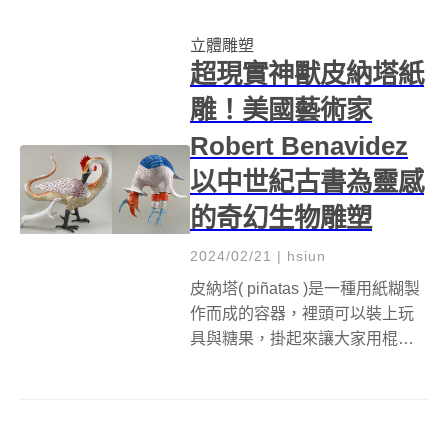
倉竹之助、片山正通、伊東豊
立體雕塑
雄、NIGO...
超現實神獸皮納塔紙
雕！美國藝術家
Robert Benavidez
以中世紀古書為靈感
的奇幻生物雕塑
2024/02/21
|
hsiun
皮納塔( piñatas )是一種用紙糊製
作而成的容器，裡頭可以裝上玩
具與糖果，掛起來讓大家用棍棒
敲打，打破後裡頭的玩具與糖果
掉出來，是外國節慶中常見的遊
戲。美國藝術家 Robert
Benavidez 所製作的皮納塔紙雕