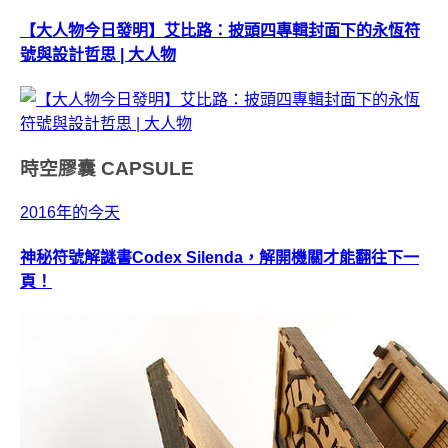
【大人物今日發明】艾比路：披頭四專輯封面下的永恆符
號與設計哲思 | 大人物
時空膠囊
CAPSULE
2016年的今天
神秘符號解謎書Codex Silenda，解開機關才能翻往下一
頁！