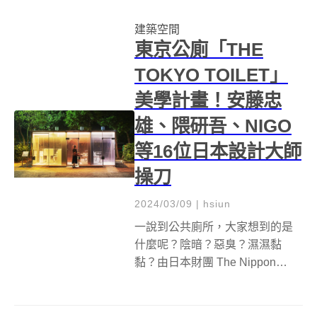
Absent Women》，來紀念這些
建築空間
「不存在」的女性。...
東京公廁「THE
TOKYO TOILET」
美學計畫！安藤忠
雄、隈研吾、NIGO
等16位日本設計大師
操刀
2024/03/09
|
hsiun
一說到公共廁所，大家想到的是
什麼呢？陰暗？惡臭？濕濕黏
黏？由日本財團 The Nippon
Foundation 推動的東京公廁
「The Tokyo Toilet」計畫，找來
了安藤忠雄、隈研吾、坂茂、坂