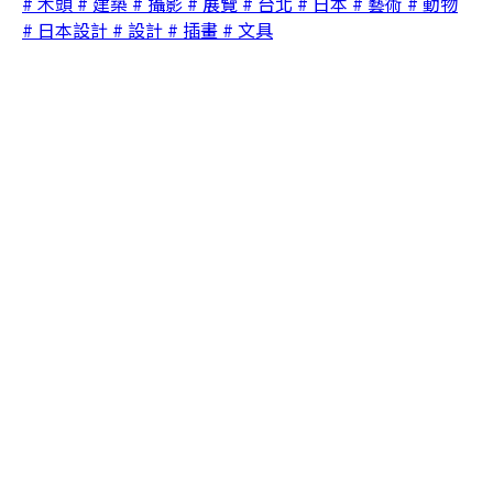
# 木頭
# 建築
# 攝影
# 展覽
# 台北
# 日本
# 藝術
# 動物
# 日本設計
# 設計
# 插畫
# 文具