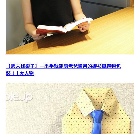
【週末找樂子】一出手就能讓老爸驚呆的襯衫風禮物包
裝！ | 大人物