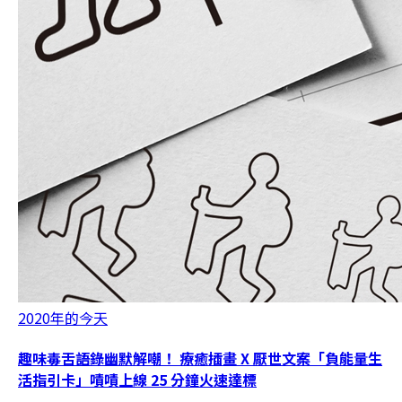
2020年的今天
趣味毒舌語錄幽默解嘲！ 療癒插畫 X 厭世文案「負能量生
活指引卡」嘖嘖上線 25 分鐘火速達標