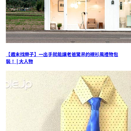
【週末找樂子】一出手就能讓老爸驚呆的襯衫風禮物包
裝！ | 大人物