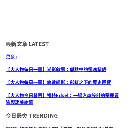
最新文章
LATEST
更多 ›
【大人物每日一圖】光影敘事：靜默中的靈魂絮語
【大人物每日一圖】倫敦艦影：彩虹之下的歷史迴響
【大人物今日發明】福特Edsel：一場汽車設計的華麗冒
險與淒美謝幕
今日最夯
TRENDING