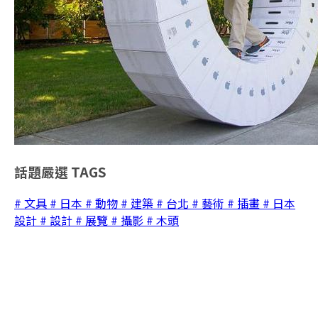
話題嚴選
TAGS
# 文具
# 日本
# 動物
# 建築
# 台北
# 藝術
# 插畫
# 日本
設計
# 設計
# 展覽
# 攝影
# 木頭