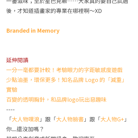
一番滋味；至於星巴克嘛……大家真的要自己試過
後，才知道插畫家的專業在哪裡啊～XD
Branded in Memory
延伸閱讀
一分一毫都要計較！考驗眼力的字距敏感度遊戲
少點油墨，環保更多！知名品牌 Logo 的「減重」
實驗
百變的透明胸針，和品牌logo玩出惡趣味
----
「
大人物噗浪
」跟「
大人物臉書
」跟「
大人物G+
」
你....還沒加嗎？