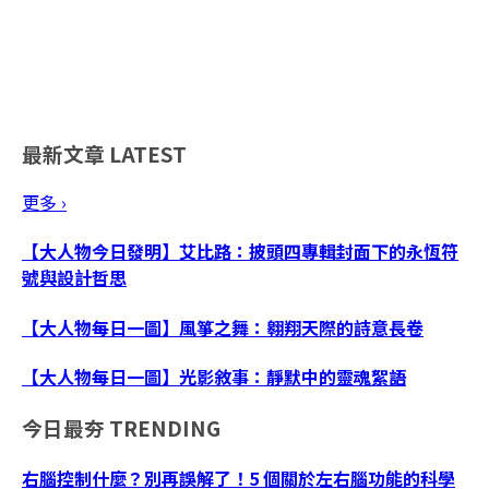
最新文章
LATEST
更多 ›
【大人物今日發明】艾比路：披頭四專輯封面下的永恆符
號與設計哲思
【大人物每日一圖】風箏之舞：翱翔天際的詩意長卷
【大人物每日一圖】光影敘事：靜默中的靈魂絮語
今日最夯
TRENDING
右腦控制什麼？別再誤解了！5 個關於左右腦功能的科學