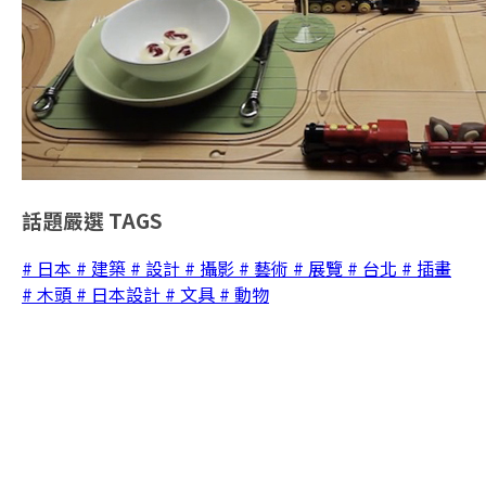
話題嚴選
TAGS
# 日本
# 建築
# 設計
# 攝影
# 藝術
# 展覽
# 台北
# 插畫
# 木頭
# 日本設計
# 文具
# 動物