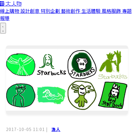
線上購物
設計創意
特別企劃
藝術創作
生活體驗
風格服飾
專題
報導
2017-10-05 11:01
|
漁人