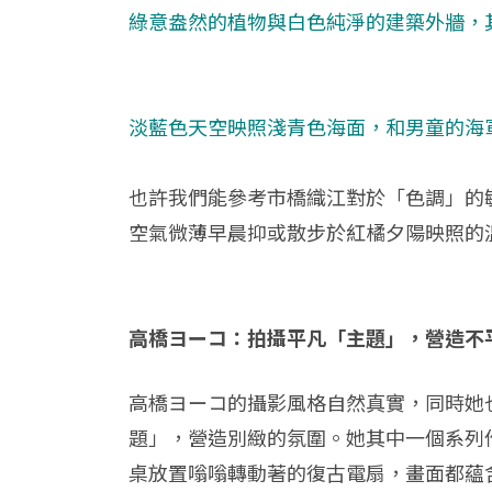
綠意盎然的植物與白色純淨的建築外牆，其
淡藍色天空映照淺青色海面，和男童的海
也許我們能參考市橋織江對於「色調」的
空氣微薄早晨抑或散步於紅橘夕陽映照的
高橋ヨーコ：拍攝平凡「主題」，營造不
高橋ヨーコ的攝影風格自然真實，同時她
題」，營造別緻的氛圍。她其中一個系列
桌放置嗡嗡轉動著的復古電扇，畫面都蘊