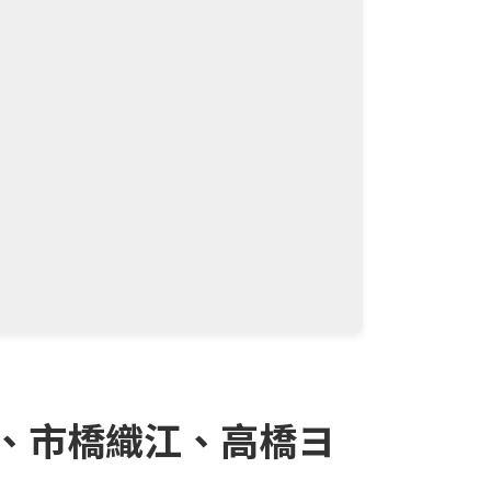
、市橋織江、高橋ヨ