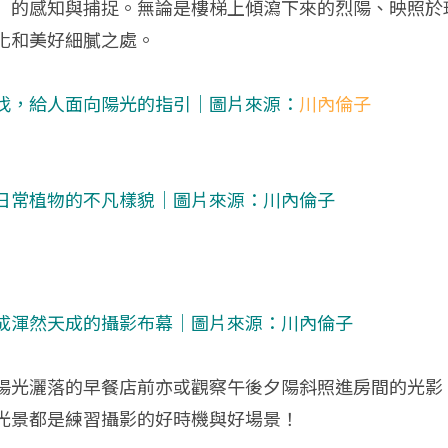
」的感知與捕捉。無論是樓梯上傾瀉下來的烈陽、映照於
化和美好細膩之處。
伐，給人面向陽光的指引｜圖片來源：
川內倫子
日常植物的不凡樣貌｜圖片來源：
川內倫子
成渾然天成的攝影布幕｜圖片來源：
川內倫子
陽光灑落的早餐店前亦或觀察午後夕陽斜照進房間的光影
光景都是練習攝影的好時機與好場景！