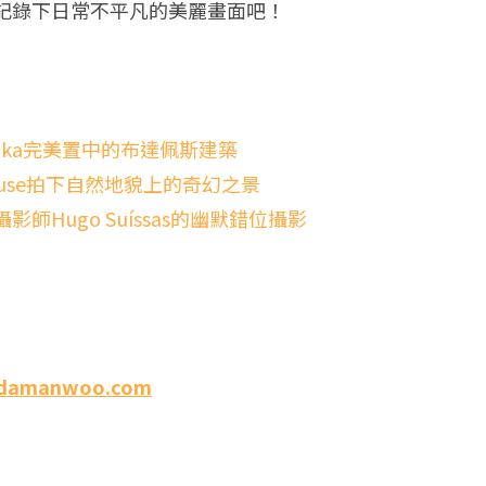
記錄下日常不平凡的美麗畫面吧！
inka完美置中的布達佩斯建築
ouse拍下自然地貌上的奇幻之景
Hugo Suíssas的幽默錯位攝影
damanwoo.com