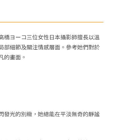
高橋ヨーコ三位女性日本攝影師擅長以溫
局部細節及關注情感層面。參考她們對於
凡的畫面。
閃發光的別緻，她總能在平淡無奇的靜謐