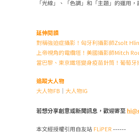
「光線」、「色調」和「主題」的運用，
延伸閱讀
對稱強迫症攝影！匈牙利攝影師Zsolt Hl
上帝視角的電纜塔！美國攝影師Mitch R
當巴黎、東京鐵塔變身疫苗針筒！葡萄牙攝影師
追蹤大人物
大人物FB
｜
大人物IG
若想分享創意或新聞訊息，歡迎寄至
hi@
本文經授權引用自友站
FLiPER
------