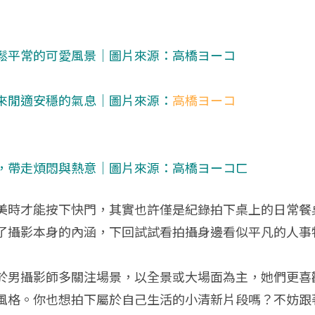
鬆平常的可愛風景｜圖片來源：
高橋ヨーコ
來閒適安穩的氣息｜圖片來源：
高橋ヨーコ
，帶走煩悶與熱意｜圖片來源：
高橋ヨーコㄈ
美時才能按下快門，其實也許僅是紀錄拍下桌上的日常餐
了攝影本身的內涵，下回試試看拍攝身邊看似平凡的人事
於男攝影師多關注場景，以全景或大場面為主，她們更喜
風格。你也想拍下屬於自己生活的小清新片段嗎？不妨跟