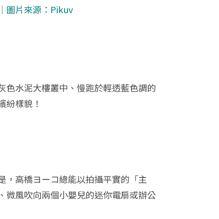
片來源：Pikuv
灰色水泥大樓叢中、慢跑於輕透藍色調的
繽紛樣貌！
是，高橋ヨーコ總能以拍攝平實的「主
、微風吹向兩個小嬰兒的迷你電扇或辦公