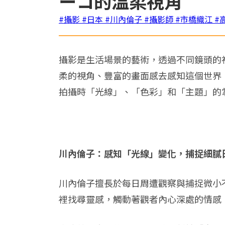
ーコ的溫柔視角
#攝影
#日本
#川內倫子
#攝影師
#市橋織江
#
攝影是生活場景的藝術，透過不同鏡頭的
柔的視角、豐富的畫面感去感知這個世界
拍攝時「光線」、「色彩」和「主題」的
川內倫子：感知「光線」變化，捕捉細膩
川內倫子擅長於每日周遭觀察與捕捉微小
裡找尋靈感，觸動著觀者內心深處的情感