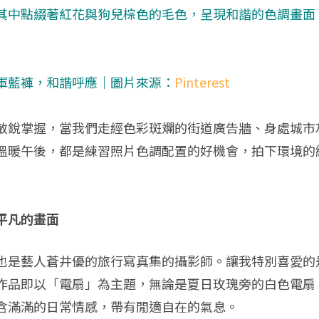
中點綴著紅花與狗兒棕色的毛色，呈現和諧的色調畫面｜圖
軍藍褲，和諧呼應｜圖片來源：
Pinterest
敏銳掌握，當我們走經色彩斑斕的街道廣告牆、身處城市
溫暖午後，都是練習照片色調配置的好機會，拍下環境的
平凡的畫面
也是藝人蒼井優的旅行寫真集的攝影師。讓我特別喜愛的
作品即以「電扇」為主題，無論是夏日玫瑰旁的白色電扇
含滿滿的日常情感，帶有閒適自在的氣息。