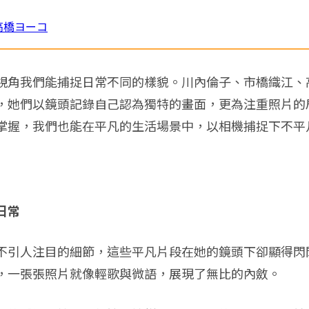
高橋ヨーコ
視角我們能捕捉日常不同的樣貌。川內倫子、市橋織江、
，她們以鏡頭記錄自己認為獨特的畫面，更為注重照片的
掌握，我們也能在平凡的生活場景中，以相機捕捉下不平
日常
不引人注目的細節，這些平凡片段在她的鏡頭下卻顯得閃
，一張張照片就像輕歌與微語，展現了無比的內斂。