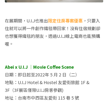
在展期間，U.I.J也推出
限定住房專案優惠
，只要入
住就可以將一件創作織毯帶回家！沒有住宿規劃卻
也想獲得織毯的朋友，透過U.I.J線上電商也能預購
喔。
Abei x U.I.J‭ ｜‬Movie Coffee Scene
日期：即日起至2022年‭ ‬5‭ ‬月‭ ‬2‭ ‬日（二）
地點：U.I.J Hotel‭ & ‬Hostel‭ ‬友愛街旅館 1F‭ &
‬3F（3F展區僅限U.I.J房客參觀‭)‬
地址：台南市中西區友愛街‭ ‬115‭ ‬巷‭ ‬5‭ ‬號