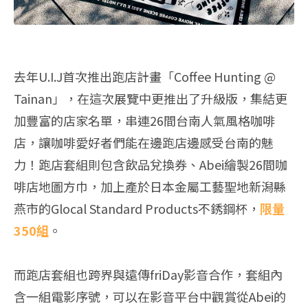
去年U.I.J首次推出跑店計畫「Coffee Hunting‭ ‬@‭
‬Tainan」，在這次展覽中更推出了升級版，集結更
加豐富的店家名單，串連26間台南人氣風格咖啡
店，讓咖啡愛好者們能在邊跑店邊感受台南的魅
力！跑店套組則包含飲品兌換券、Abei繪製26間咖
啡店地圖方巾，加上產於日本金屬工藝聖地新潟縣
燕市的Glocal Standard Products不銹鋼杯，
限量
350組
。
而跑店套組也跨界與遠傳friDay影音合作，套組內
含一組電影序號，可以在影音平台中觀賞從Abei的