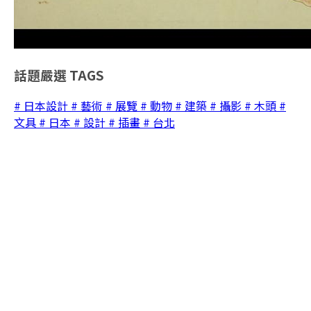
話題嚴選
TAGS
# 日本設計
# 藝術
# 展覽
# 動物
# 建築
# 攝影
# 木頭
#
文具
# 日本
# 設計
# 插畫
# 台北