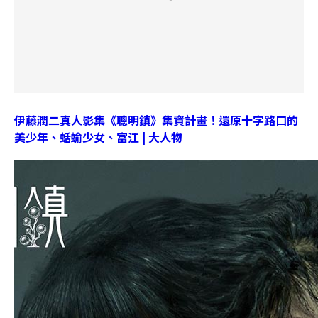
伊藤潤二真人影集《聰明鎮》集資計畫！還原十字路口的
美少年、蛞蝓少女、富江 | 大人物