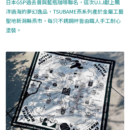
日本GSP過去曾與藍瓶咖啡聯名，這次U.I.J獻上飄
洋過海的夢幻逸品，TSUBAME燕系列產於金屬工藝
聖地新潟縣燕市，每只不銹鋼杯皆由職人手工耐心
塗裝。