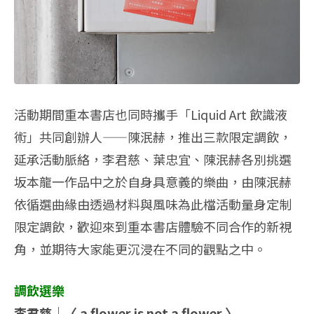
活動期間重本書店也同時攜手「Liquid Art 飲識液
術」共同創辦人——陳泯赫，推出三款限定調飲，
延承活動脈絡，李君慈、葉忠宜、陳泯赫各別挑選
坂本龍一作品中之於自身具意義的樂曲，由陳泯赫
依循選曲緣由透過材料與風味為此檔活動量身定制
限定調飲，歡迎來到重本書店體驗不同合作的新視
角，並期待大家能更沉浸在不同的觀點之中。
調飲選樂
李君慈｜〈 a flower is not a flower 〉