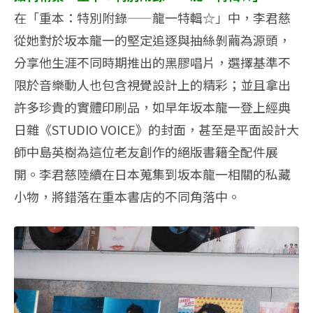
在「重本：特別附錄——龍一特輯☆」中，李君慈
從她對於坂本龍一的堅定追逐與抽絲剝繭為源頭，
分享他生涯不同時期推出的黑膠唱片，選擇基準不
限於音樂動人也包含視覺設計上的精彩；並且拿出
許多珍貴的實體印刷品，如早年坂本龍一登上經典
日雜《STUDIO VOICE》的封面，甚至是平面設計大
師中島英樹為這位老友創作的絕版書籍全配件展
開。李君慈陸續在日本蒐集到坂本龍一相關的私藏
小物，將錯落在重本書店的不同角落中。