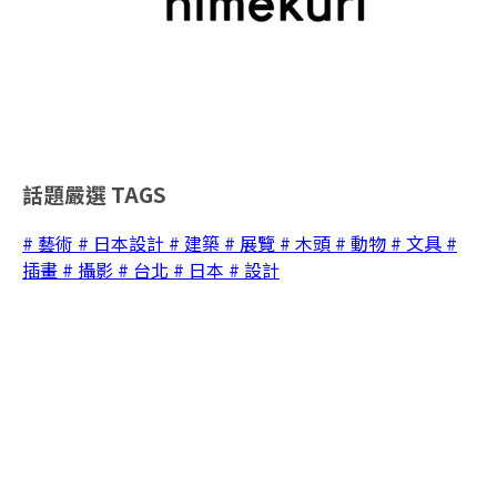
話題嚴選
TAGS
# 藝術
# 日本設計
# 建築
# 展覽
# 木頭
# 動物
# 文具
#
插畫
# 攝影
# 台北
# 日本
# 設計