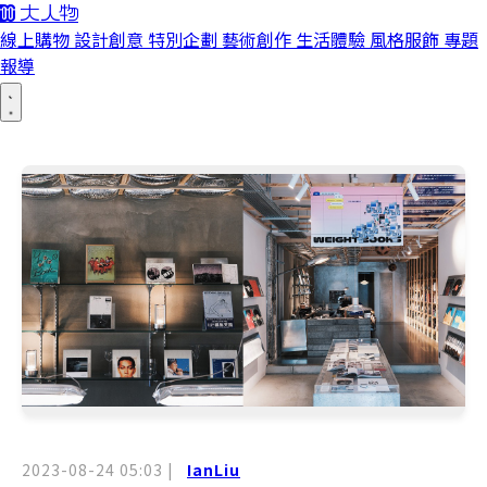
線上購物
設計創意
特別企劃
藝術創作
生活體驗
風格服飾
專題
報導
2023-08-24 05:03
|
IanLiu