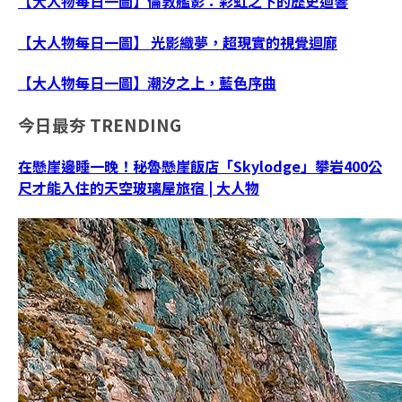
【大人物每日一圖】倫敦艦影：彩虹之下的歷史迴響
【大人物每日一圖】 光影織夢，超現實的視覺迴廊
【大人物每日一圖】潮汐之上，藍色序曲
今日最夯
TRENDING
在懸崖邊睡一晚！秘魯懸崖飯店「Skylodge」攀岩400公
尺才能入住的天空玻璃屋旅宿 | 大人物