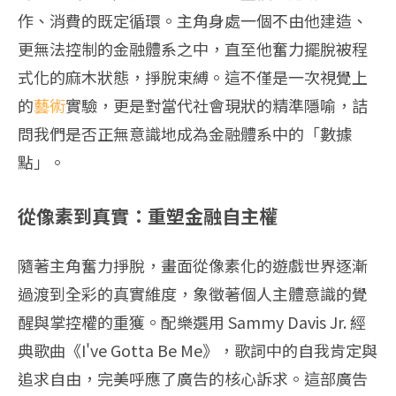
作、消費的既定循環。主角身處一個不由他建造、
更無法控制的金融體系之中，直至他奮力擺脫被程
式化的麻木狀態，掙脫束縛。這不僅是一次視覺上
的
藝術
實驗，更是對當代社會現狀的精準隱喻，詰
問我們是否正無意識地成為金融體系中的「數據
點」。
從像素到真實：重塑金融自主權
隨著主角奮力掙脫，畫面從像素化的遊戲世界逐漸
過渡到全彩的真實維度，象徵著個人主體意識的覺
醒與掌控權的重獲。配樂選用 Sammy Davis Jr. 經
典歌曲《I've Gotta Be Me》，歌詞中的自我肯定與
追求自由，完美呼應了廣告的核心訴求。這部廣告