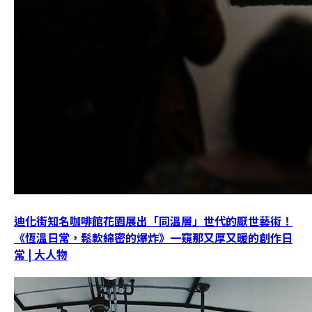
迪化街知名咖啡館花園展出「同溫層」世代的厭世藝術！
《恆溫日常，鬆軟綿密的爆炸》一窺那又厚又暖的創作日
常 | 大人物