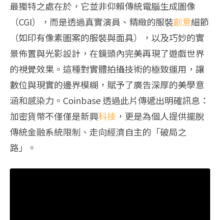
最獨特之處在於，它並非仰賴傳統電腦生成圖像
（CGI），而是透過真實演員、精緻的服裝
創意
細節
（如印有像素圖案的服裝與面具），以及巧妙的實
景佈置與光影設計，在鏡頭內完美再現了遊戲世界
的視覺效果。這種對實體拍攝技術的極致運用，讓
數位與現實的邊界模糊，賦予了廣告深厚的美學意
涵和感染力。Coinbase 透過此片傳遞出明確訊息：
加密貨幣不僅僅是新興
科技
，更是為個人提供擺脫
傳統金融系統限制、走向經濟自主的「破局之
路」。