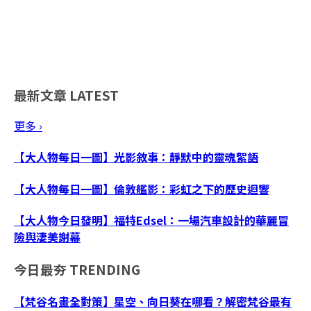
最新文章
LATEST
更多 ›
【大人物每日一圖】光影敘事：靜默中的靈魂絮語
【大人物每日一圖】倫敦艦影：彩虹之下的歷史迴響
【大人物今日發明】福特Edsel：一場汽車設計的華麗冒
險與淒美謝幕
今日最夯
TRENDING
【梵谷名畫全對策】星空、向日葵在哪看？解密梵谷最有