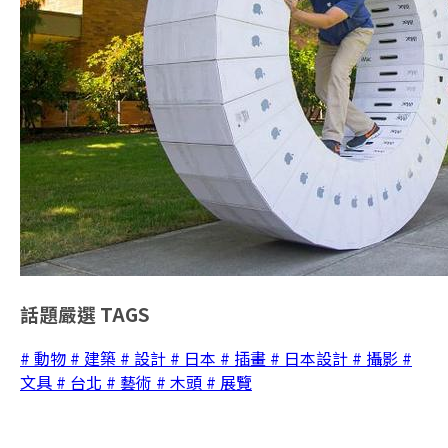
話題嚴選
TAGS
# 動物
# 建築
# 設計
# 日本
# 插畫
# 日本設計
# 攝影
#
文具
# 台北
# 藝術
# 木頭
# 展覽