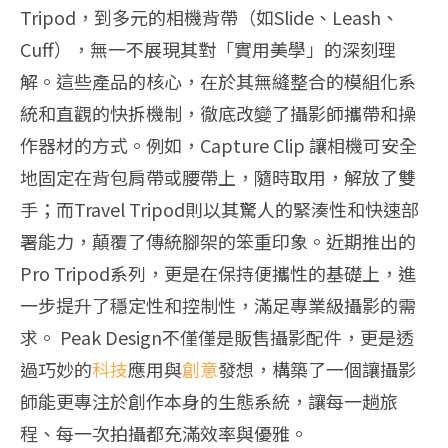
Tripod，到多元的相機背帶（如Slide、Leash、
Cuff），無一不展現其對「實用美學」的深刻理
解。這些產品的核心，在於其無縫整合的模組化系
統和直觀的快拆機制，徹底改變了攝影師攜帶和操
作器材的方式。例如，Capture Clip 讓相機可安全
地固定在背包肩帶或腰帶上，隨時取用，解放了雙
手；而Travel Tripod則以其驚人的緊湊性和快速部
署能力，顛覆了傳統腳架的笨重印象。近期推出的
Pro Tripod系列，更是在保持便攜性的基礎上，進
一步提升了穩定性和控制性，滿足專業級攝影的需
求。 Peak Design不僅僅是販售攝影配件，更是透
過巧妙的
科技
應用與
創意
發想，構築了一個讓攝影
師能更專注於創作本身的生態系統，讓每一趟旅
程、每一次拍攝都充滿效率與優雅。