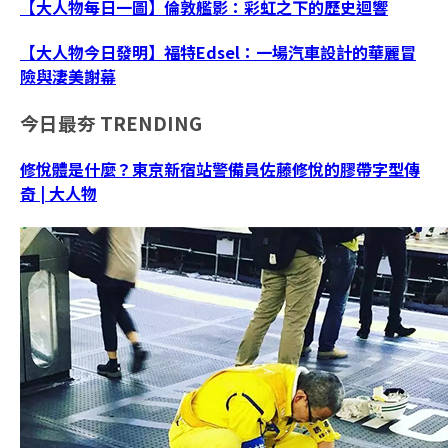
【大人物每日一圖】倫敦艦影：彩虹之下的歷史迴響
【大人物今日發明】福特Edsel：一場汽車設計的華麗冒
險與淒美謝幕
今日最夯
TRENDING
修悅體是什麼？東京新宿站警備員佐藤修悅的膠帶字型傳
奇 | 大人物