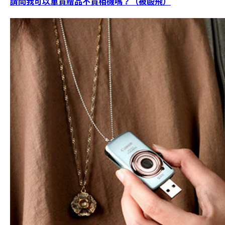
請問我可以單買贈品不買相機嗎？（被毆飛）