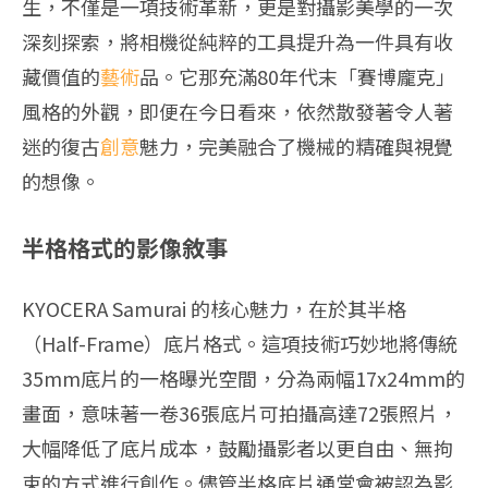
生，不僅是一項技術革新，更是對攝影美學的一次
深刻探索，將相機從純粹的工具提升為一件具有收
藏價值的
藝術
品。它那充滿80年代末「賽博龐克」
風格的外觀，即便在今日看來，依然散發著令人著
迷的復古
創意
魅力，完美融合了機械的精確與視覺
的想像。
半格格式的影像敘事
KYOCERA Samurai 的核心魅力，在於其半格
（Half-Frame）底片格式。這項技術巧妙地將傳統
35mm底片的一格曝光空間，分為兩幅17x24mm的
畫面，意味著一卷36張底片可拍攝高達72張照片，
大幅降低了底片成本，鼓勵攝影者以更自由、無拘
束的方式進行創作。儘管半格底片通常會被認為影