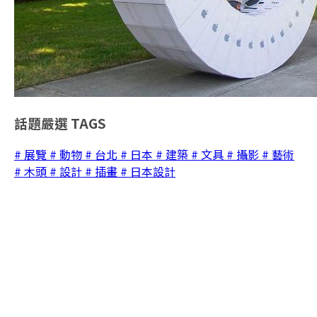
話題嚴選
TAGS
# 展覽
# 動物
# 台北
# 日本
# 建築
# 文具
# 攝影
# 藝術
# 木頭
# 設計
# 插畫
# 日本設計