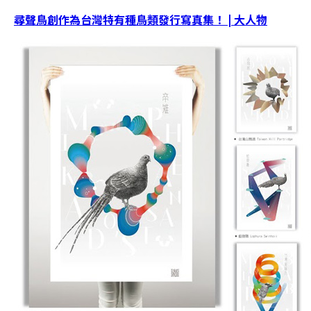
尋聲鳥創作為台灣特有種鳥類發行寫真集！ | 大人物