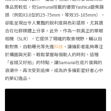
像品質較低，但Samurai搭載的優質Yashica變焦鏡
頭（例如X3.0型的25-75mm，等效35-105mm），
卻能呈現出令人驚豔的銳利度與色彩還原，尤其適
合在社群媒體上分享。此外，作為一款真正的單眼
相機（SLR），它提供了精確的取景視野，輔以自
動對焦、自動曝光等先進
科技
，讓攝影者能夠專注
於構圖與光影，輕鬆掌握每個動人的時刻。這種
「省錢又好拍」的特點，讓Samurai在底片復興的
浪潮中，再次受到追捧，成為許多攝影愛好者心中
的夢幻逸品。