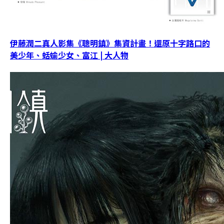
伊藤潤二真人影集《聰明鎮》集資計畫！還原十字路口的
美少年、蛞蝓少女、富江 | 大人物