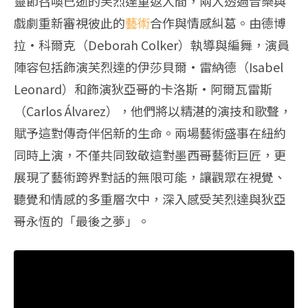
靈節召喚已逝的芙烈達重返人間，兩人透過音樂與
戲劇重新審視彼此的
藝術
合作與情感糾葛。由德博
拉·科爾克（Deborah Colker）執導與編舞，演員
陣容包括飾演芙烈達的伊莎貝爾·雷納德（Isabel
Leonard）和飾演狄亞哥的卡洛斯·阿爾瓦雷斯
（Carlos Álvarez），他們將以精湛的演技和歌聲，
賦予這對傳奇伴侶新的生命。兩場藝術盛事在紐約
同時上演，不僅共同致敬這對墨西哥藝術巨匠，更
展現了藝術跨界對話的無限可能，讓觀眾在視覺、
聽覺和情感的多重層次中，深入感受芙烈達與狄亞
哥永恆的「最後之夢」。