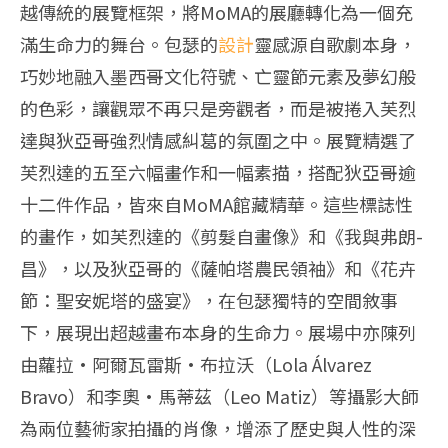
越傳統的展覽框架，將MoMA的展廳轉化為一個充
滿生命力的舞台。包瑟的
設計
靈感源自歌劇本身，
巧妙地融入墨西哥文化符號、亡靈節元素及夢幻般
的色彩，讓觀眾不再只是旁觀者，而是被捲入芙烈
達與狄亞哥強烈情感糾葛的氛圍之中。展覽精選了
芙烈達的五至六幅畫作和一幅素描，搭配狄亞哥逾
十二件作品，皆來自MoMA館藏精華。這些標誌性
的畫作，如芙烈達的《剪髮自畫像》和《我與弗朗-
昌》，以及狄亞哥的《薩帕塔農民領袖》和《花卉
節：聖安妮塔的盛宴》，在包瑟獨特的空間敘事
下，展現出超越畫布本身的生命力。展場中亦陳列
由蘿拉·阿爾瓦雷斯·布拉沃（Lola Álvarez
Bravo）和李奧·馬蒂茲（Leo Matiz）等攝影大師
為兩位藝術家拍攝的肖像，增添了歷史與人性的深