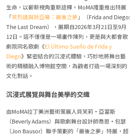
生命，以嶄新視角重新詮釋。MoMA隆重推出特展
「
芙烈達與狄亞哥：最後之夢
」（Frida and Diego:
The Last Dream），展期自2026年3月21日至9月
12日。這不僅僅是一場畫作陳列，更是與大都會歌
劇院同名歌劇《
El Último Sueño de Frida y
Diego
》緊密結合的沉浸式體驗，巧妙地將舞台藝
術的精髓融入博物館空間，為觀者打造一場深刻的
文化對話。
沉浸式展覽與舞台美學的交織
由MoMA拉丁美洲藝術策展人貝芙莉·亞當斯
（Beverly Adams）與歌劇舞台設計師喬恩·包瑟
（Jon Bausor）聯手策劃的「最後之夢」特展，超