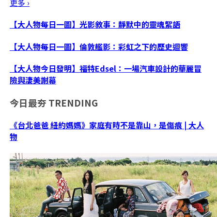
更多 ›
【大人物每日一圖】光影敘事：靜默中的靈魂絮語
【大人物每日一圖】倫敦艦影：彩虹之下的歷史迴響
【大人物今日發明】福特Edsel：一場汽車設計的華麗冒
險與淒美謝幕
今日最夯
TRENDING
《台北爸爸 紐約媽媽》家庭有時不是靠山，是傷痕 | 大人
物