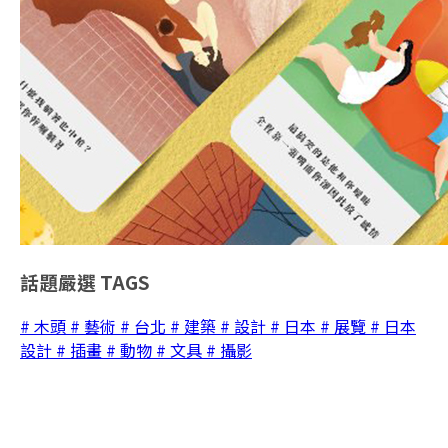
話題嚴選
TAGS
# 木頭
# 藝術
# 台北
# 建築
# 設計
# 日本
# 展覽
# 日本
設計
# 插畫
# 動物
# 文具
# 攝影