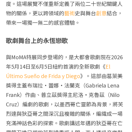
度。這場展覽不僅重新定義了兩位二十世紀關鍵人
物的關係，更以跨領域的
藝術
史與舞台
創意
結合，
帶來一場獨一無二的感官體驗。
歌劇舞台上的永恆戀歌
與MoMA特展同步登場的，是大都會歌劇院在2026
年5月14日至6月5日紐約首演的全新歌劇《
El
Último Sueño de Frida y Diego
》。這部由葛萊美
獎得主蓋布瑞拉·蕾娜·法蘭克（Gabriela Lena
Frank）作曲、普立茲獎得主尼洛·克魯茲（Nilo
Cruz）編劇的歌劇，以墨西哥亡靈節為背景，將芙
烈達與狄亞哥之間深沉且複雜的關係，編織成一場
充滿神話色彩的探索。歌劇講述年邁的狄亞哥在亡