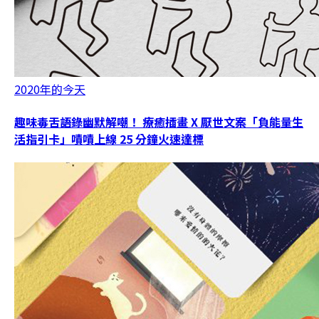
2020年的今天
趣味毒舌語錄幽默解嘲！ 療癒插畫 X 厭世文案「負能量生
活指引卡」嘖嘖上線 25 分鐘火速達標