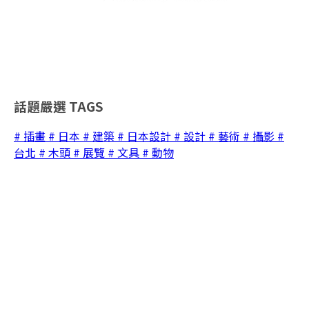
話題嚴選
TAGS
# 插畫
# 日本
# 建築
# 日本設計
# 設計
# 藝術
# 攝影
#
台北
# 木頭
# 展覽
# 文具
# 動物