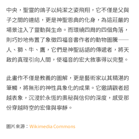
中央，聖靈的鴿子以純潔之姿飛翔，它不僅是父與
子之間的連結，更是神聖恩典的化身，為這莊嚴的
場景注入了靈動與生命。而環繞四周的四個角落，
則巧妙地佈置了象徵四福音書作者的動物圖騰——
人、獅、牛、鷹，它們是神聖話語的傳遞者，將天
啟的真理引向人間，使福音的宏大敘事得以完整。
此畫作不僅是教義的圖解，更是藝術家以其精湛的
筆觸，將無形的神性具象化的成果。它邀請觀者超
越表象，沉浸於永恆的奧秘與信仰的深度，感受那
份穿越時空的宏偉與寧靜。
圖片來源：
Wikimedia Commons