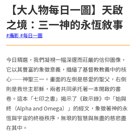
【大人物每日一圖】天啟
之境：三一神的永恆敘事
#攝影
#每日一圖
今日精選，我們凝視一幅深邃而莊嚴的信仰圖像，
它以其豐富的象徵意義，描繪了基督教教義中的核
心——神聖三一。畫面的左側是慈愛的聖父，右側
則是救世主耶穌，兩者共同承托著一本開啟的書
卷。這本「七印之書」揭示了《啟示錄》中「始與
終（Alpha and Omega）」的經文，象徵著神的永
恆與宇宙的終極秩序，無垠的智慧與無盡的慈悲盡
在其中。