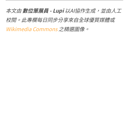
本文由
數位策展員 - Lupi
以AI協作生成，並由人工
校閱。此專欄每日同步分享來自全球優質媒體或
Wikimedia Commons
之精選圖像。