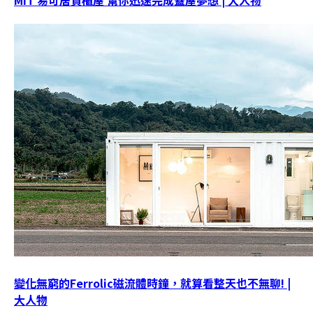
MIT 易可居貨櫃屋 幫你迅速完成蓋屋夢想 | 大人物
變化無窮的Ferrolic磁流體時鐘，就算看整天也不無聊! |
大人物