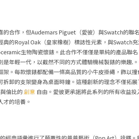
，但Audemars Piguet（愛彼）與Swatch的聯名
的Royal Oak（皇家橡樹）標誌性元素，與Swatc
ceramic生物陶瓷懷錶。此合作不僅僅是單純的產品聯
年輕一代，以截然不同的方式體驗機械製錶的樂趣.。 「R
框架。每款懷錶都配備一條高品質的小牛皮掛繩，飾以撞
可拆卸的支架變身為桌面時鐘。這種創新的理念不僅拓展
無與倫比的
創意
自由。愛彼更承諾將此系列的所有收益投
人才的培養。
Oak的經典語彙進行了顛覆性的普普藝術（Pop Art）詮釋。錶款保