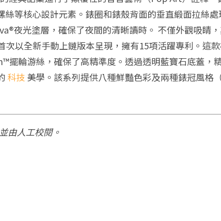
螺絲等核心設計元素。錶圈和錶殼背面的垂直緞面拉絲處
miNova®夜光塗層，確保了夜間的清晰讀時。 不僅外觀
機芯，並首次以全新手動上鏈版本呈現，擁有15項活躍專利。
hron™擺輪游絲，確保了高精準度。透過透明藍寶石底蓋
的
科技
美學。該系列提供八種鮮豔色彩及兩種錶冠風格（Lépi
，並由人工校閱。