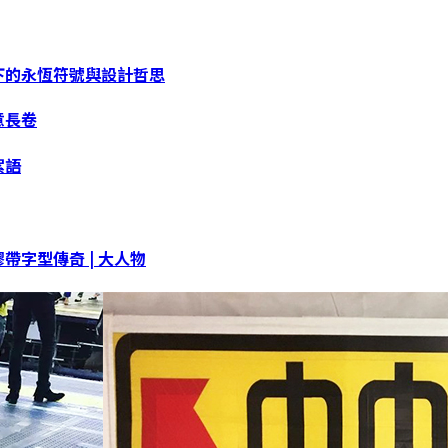
下的永恆符號與設計哲思
意長卷
絮語
字型傳奇 | 大人物