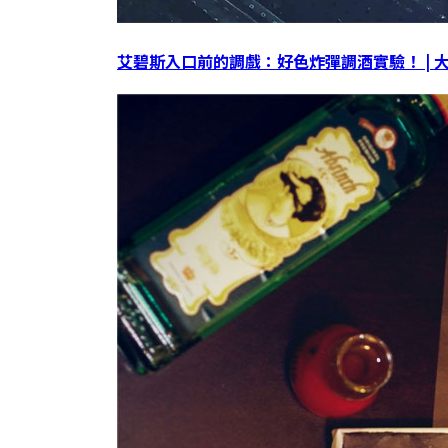
艾碧斯入口前的調戲：好色炸彈調酒實驗！ | 