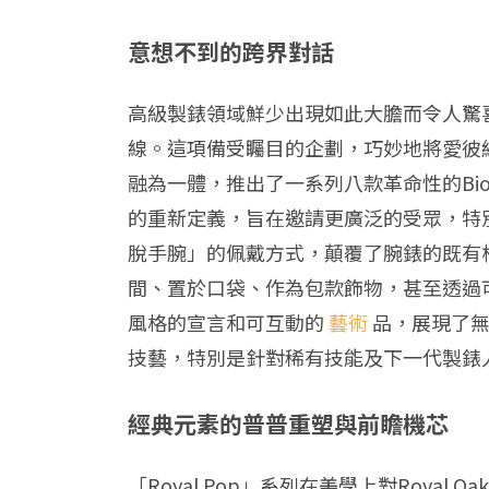
意想不到的跨界對話
高級製錶領域鮮少出現如此大膽而令人驚喜的合作
線。這項備受矚目的企劃，巧妙地將愛彼經典
融為一體，推出了一系列八款革命性的Bio
的重新定義，旨在邀請更廣泛的受眾，特別是
脫手腕」的佩戴方式，顛覆了腕錶的既有
間、置於口袋、作為包款飾物，甚至透過
風格的宣言和可互動的
藝術
品，展現了
技藝，特別是針對稀有技能及下一代製錶
經典元素的普普重塑與前瞻機芯
「Royal Pop」系列在美學上對Royal 