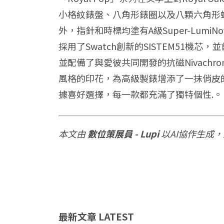
小格紋錶盤、八角形錶圈以及八顆六角形
外，指針和時標均塗有A級Super-Lu
採用了Swatch創新的SISTEM51
並配備了與愛彼共同開發的抗磁Nivac
風格的印花，為高級製錶增添了一抹俏皮
據喜好選擇，每一款都充滿了獨特個性.。
本文由
數位策展員 - Lupi
以AI協作生成
最新文章
LATEST