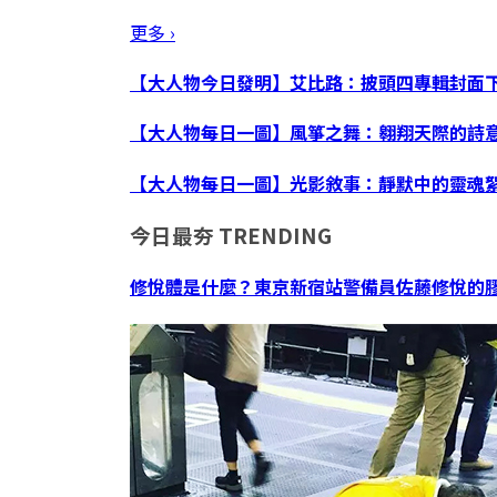
更多 ›
【大人物今日發明】艾比路：披頭四專輯封面
【大人物每日一圖】風箏之舞：翱翔天際的詩
【大人物每日一圖】光影敘事：靜默中的靈魂
今日最夯
TRENDING
修悅體是什麼？東京新宿站警備員佐藤修悅的膠帶