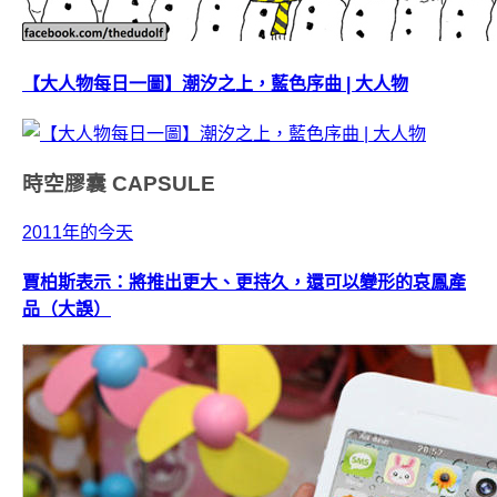
【大人物每日一圖】潮汐之上，藍色序曲 | 大人物
時空膠囊
CAPSULE
2011年的今天
賈柏斯表示：將推出更大、更持久，還可以變形的哀鳳產
品（大誤）