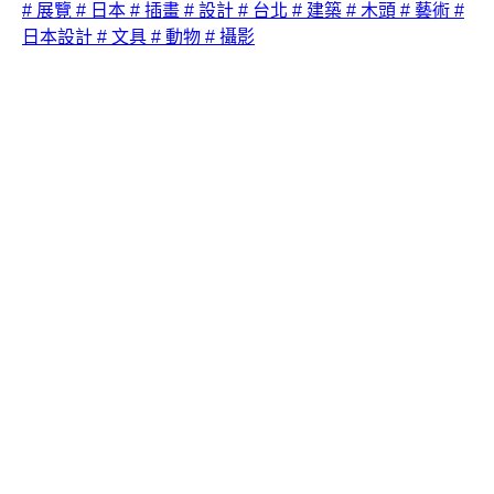
# 展覽
# 日本
# 插畫
# 設計
# 台北
# 建築
# 木頭
# 藝術
#
日本設計
# 文具
# 動物
# 攝影