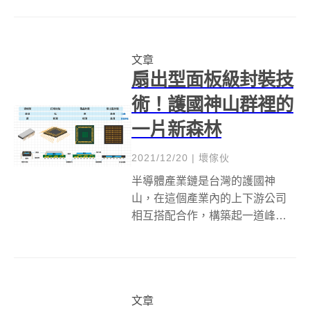
精湛的專科醫師，對病情判斷準
確、手術技巧高明，也令人對醫
生職業心生嚮往。在臺灣，經濟
文章
部技術處也以科技專案支持金屬
扇出型面板級封裝技
中心打造出能協助...
術！護國神山群裡的
一片新森林
2021/12/20
|
壞傢伙
半導體產業鏈是台灣的護國神
山，在這個產業內的上下游公司
相互搭配合作，構築起一道峰峰
相連的電子山脈，從IC設計、製
造到封裝，有為數不少的重要關
鍵技術配合，才使得台灣的半導
體產業如此耀眼。 電子設備領域
文章
有一個非常基本的發展軌跡稱為