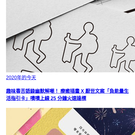
2020年的今天
趣味毒舌語錄幽默解嘲！ 療癒插畫 X 厭世文案「負能量生
活指引卡」嘖嘖上線 25 分鐘火速達標