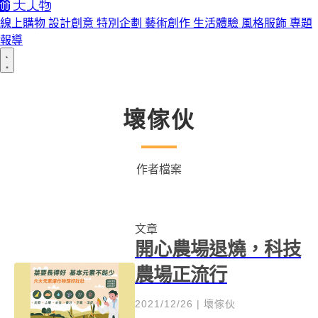
線上購物
設計創意
特別企劃
藝術創作
生活體驗
風格服飾
專題
報導
壞傢伙
作者檔案
文章
開心農場退燒，科技
農場正流行
2021/12/26
|
壞傢伙