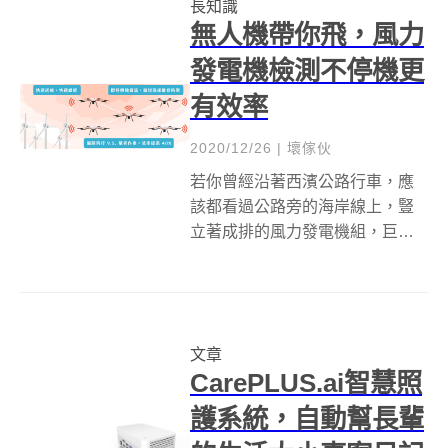
長知識
壯年人口外流議題一起服用...
無人機帶你飛，風力
發電機檢測不停機更
有效率
2020/12/26
|
壞傢伙
若你曾經沿著西濱公路行車，應
該都看過公路旁的海岸線上，豎
立著成排的風力發電機組，巨大
的風車葉片受風吹拂緩緩轉動，
搭配著視野開闊的海洋，帶來讓
人無比療癒的感受。仔細觀察，
這些風力發電機並不是每一根都
文章
正在發電中，一列風車隊伍中，
CarePLUS.ai智慧照
總有些停止不轉的...
護系統，自動幫長輩