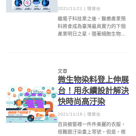
2021/11/21
|
壞傢伙
繼電子科技業之後，醫療產業預
料將會成為臺灣最具實力的下個
產業明日之星，隨著細胞生物、
分子生物學的發展日漸成熟，各
項醫療新技術，將因科技的日新
月異而有相當大的發展空間。再
生醫學領域中的幹細胞療法，就
文章
是被寄予厚望的未來之星。雖然
微生物染料登上伸展
現階段，細胞產品...
台！用永續設計解決
快時尚高汙染
2021/11/18
|
壞傢伙
百貨櫥窗裡一件件美麗的衣服，
很難跟汙染畫上等號，但是，根