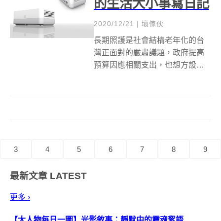
的生活大小事寫日記
2020/12/21
|
壞傢伙
長期照護是社會結構老年化的台
灣正面對的嚴肅議題，政府提高
預算因應相關支出，也想方設法
設計更好的社會參與機制，讓這
項需要大量金錢的工作，試著找
出除了花錢以外，有沒有其它方
法做得更好。民間單位也沒閒
著，保險制度、社區互助資源網
的建置，都試圖滿足...
3
4
5
6
7
8
9
最新文章
LATEST
更多 ›
【大人物每日一圖】光影敘事：靜默中的靈魂絮語