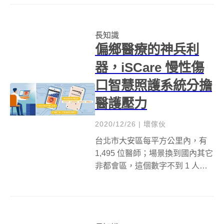
務島？有一個選項可能已經漸漸
淡出大家的腦海中，卻是早年撐
長知識
起台灣經濟重要支柱，農業，那
偏鄉醫療的神兵利
個既辛苦又不被重...
器，iSCare 慢性傷
口智慧照護系統分擔
醫護壓力
2020/12/26
|
壞傢伙
台北市大安區每平方公里內，有
1,495 位醫師；場景換到國內其它
非都會區，這個數字不到 1 人。
更極端的情況，在某些偏鄉地
區，每名醫師需要照顧的民眾為
1.1 萬人，而且還是在不考慮交通
是否便利可及的情況下。搭配青