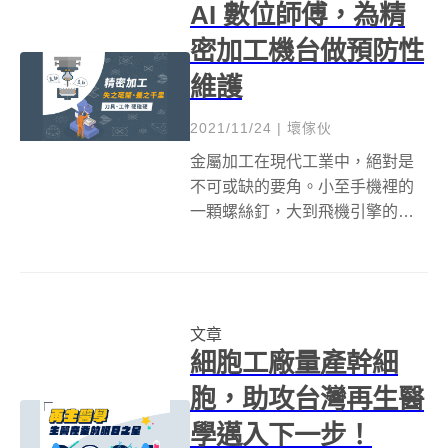
AI 數位師傅，為精
摩爾定律，有大...
密加工機台做預防性
維護
2021/11/24
|
壞傢伙
金屬加工在現代工業中，絕對是
不可或缺的要角。小至手機裡的
一顆螺絲釘，大到飛機引擎的渦
輪葉片，只要生產金屬零件，金
屬加工製程就得派上用場。相較
於其它工業製程，金屬加工有著
更高的精密度要求，因此又稱為
文章
精密加工。另一方面，金屬加工
細胞工廠量產幹細
的「減法」工序大...
胞，助攻台灣再生醫
學邁入下一步！