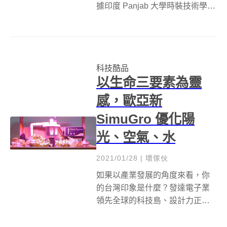
據印度 Panjab 大學時裝技術學院
教授麗塔．康德（Rita Kant）的
調查分析，染色、印花布料的過
程中，使用超過8000種的化學
品。追求時尚的消費者，愛美可
科技酷品
以不怕流鼻水，但一件衣...
以生命三要素為靈
感，歐亞新
SimuGro 優化陽
光、空氣、水
2021/01/28
|
壞傢伙
如果以產業發展的角度來看，你
的台灣印象是什麼？發達電子業
領先全球的科技島、設計力正在
崛起的設計文創之島、還是平民
小吃精緻美食遍地皆是的美味服