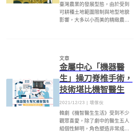
臺灣農業的發展型態，由於受到
可耕種土地範圍限制與地型地貌
影響，大多以小而美的精緻農業
為主，許多青農甚至以有機農業
為主，再以文創品牌包裝銜接至
市場，不似國外大量仰賴機械協
助耕種農作物。然而精緻農業的
文章
型態並不影響新科技進入農業領
金屬中心「機器醫
域。 近來臺灣已...
生」操刀脊椎手術，
技術堪比機智醫生
2021/12/23
|
壞傢伙
韓劇《機智醫生生活》受到不少
觀眾喜愛，除了劇中的醫生五人
組個性鮮明，角色塑造非常成功
之外，他們在劇中被設定為醫術