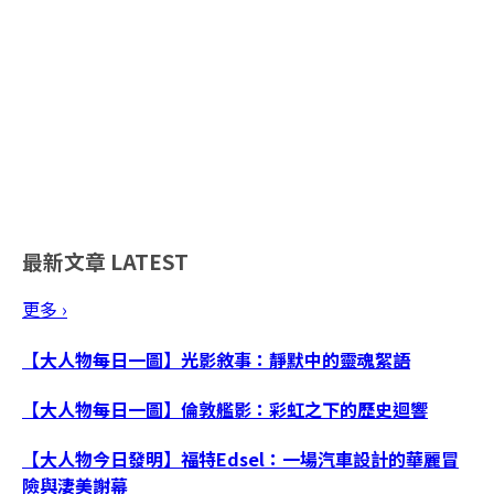
最新文章
LATEST
更多 ›
【大人物每日一圖】光影敘事：靜默中的靈魂絮語
【大人物每日一圖】倫敦艦影：彩虹之下的歷史迴響
【大人物今日發明】福特Edsel：一場汽車設計的華麗冒
險與淒美謝幕