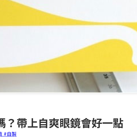
嗎？帶上自爽眼鏡會好一點
貨
#自製