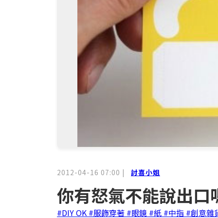
2012-04-16 07:00
|
討喜小姐
你有怒氣不能說出口
#DIY OK
#服飾穿著
#眼鏡
#紙
#中指
#創意雜