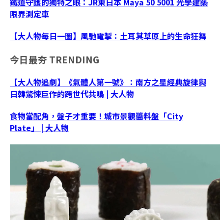
鐵道守護的獨特之眼：JR東日本 Maya 50 5001 光學建築
限界測定車
【大人物每日一圖】風馳電掣：土耳其草原上的生命狂舞
今日最夯
TRENDING
【大人物追劇】《氣體人第一號》：南方之星經典旋律與
日韓驚悚巨作的跨世代共鳴 | 大人物
食物當配角，盤子才重要！城市景觀醬料盤「City
Plate」 | 大人物