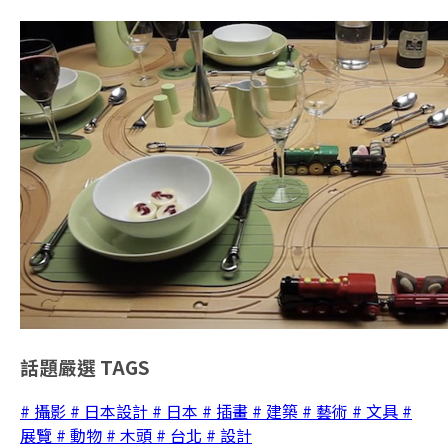
話題嚴選
TAGS
# 攝影
# 日本設計
# 日本
# 插畫
# 建築
# 藝術
# 文具
#
展覽
# 動物
# 木頭
# 台北
# 設計