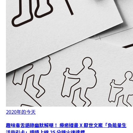
2020年的今天
趣味毒舌語錄幽默解嘲！ 療癒插畫 X 厭世文案「負能量生
活指引卡」嘖嘖上線 25 分鐘火速達標