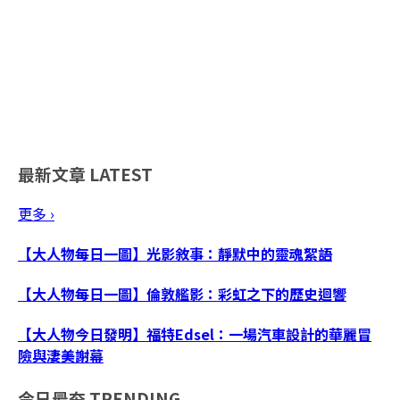
最新文章
LATEST
更多 ›
【大人物每日一圖】光影敘事：靜默中的靈魂絮語
【大人物每日一圖】倫敦艦影：彩虹之下的歷史迴響
【大人物今日發明】福特Edsel：一場汽車設計的華麗冒
險與淒美謝幕
今日最夯
TRENDING