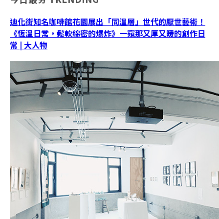
迪化街知名咖啡館花園展出「同溫層」世代的厭世藝術！
《恆溫日常，鬆軟綿密的爆炸》一窺那又厚又暖的創作日
常 | 大人物