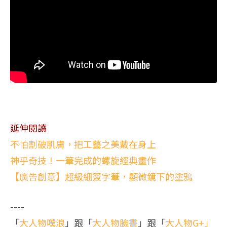
延伸閱讀
不怕割破肌膚，把工藝之美戴在身上
神乎奇技！一筆完成的螺旋經典畫作
【廣告創意】超級細簽字筆，顯微鏡下的塗鴉
----
「
大人物噗浪
」跟「
大人物臉書
」跟「
大人物G+」