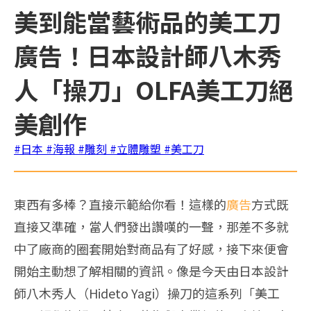
美到能當藝術品的美工刀
廣告！日本設計師八木秀
人「操刀」OLFA美工刀絕
美創作
#日本
#海報
#雕刻
#立體雕塑
#美工刀
東西有多棒？直接示範給你看！這樣的
廣告
方式既
直接又準確，當人們發出讚嘆的一聲，那差不多就
中了廠商的圈套開始對商品有了好感，接下來便會
開始主動想了解相關的資訊。像是今天由日本設計
師八木秀人（Hideto Yagi）操刀的這系列「美工