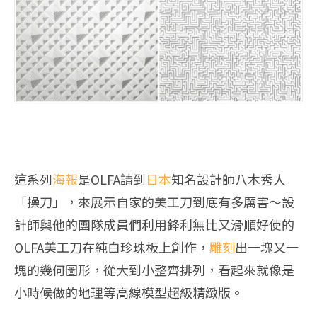
這系列
海報
是OLFA請到
日本
知名設計師八木秀人
「操刀」，來展示自家的美工刀到底有多厲害～設
計師與他的團隊成員們利用鋒利無比又滑順好使的
OLFA美工刀在純白珍珠板上創作，
雕刻
出一塊又一
塊的幾何圖形，從大到小整齊排列，看起來就像是
小時候做的地理等高線模型超級精緻版。