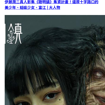
伊藤潤二真人影集《聰明鎮》集資計畫！還原十字路口的
美少年、蛞蝓少女、富江 | 大人物