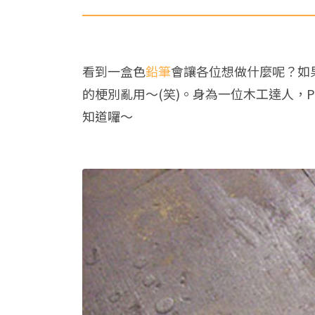
看到一盒色
鉛筆
會讓各位想做什麼呢？如
的梗別亂用～(笑)。身為一位木工達人，Pe
知道囉～