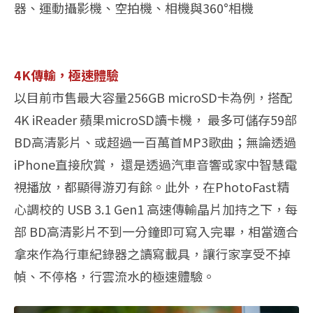
器、運動攝影機、空拍機、相機與360°相機
4K傳輸，極速體驗
以目前市售最大容量256GB microSD卡為例，搭配
4K iReader 蘋果microSD讀卡機， 最多可儲存59部
BD高清影片、或超過一百萬首MP3歌曲；無論透過
iPhone直接欣賞， 還是透過汽車音響或家中智慧電
視播放，都顯得游刃有餘。此外，在PhotoFast精
心調校的 USB 3.1 Gen1 高速傳輸晶片加持之下，每
部 BD高清影片不到一分鐘即可寫入完畢，相當適合
拿來作為行車紀錄器之讀寫載具，讓行家享受不掉
幀、不停格，行雲流水的極速體驗。