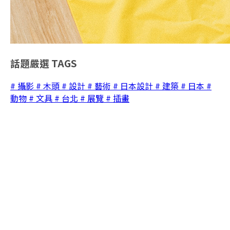
話題嚴選
TAGS
# 攝影
# 木頭
# 設計
# 藝術
# 日本設計
# 建築
# 日本
#
動物
# 文具
# 台北
# 展覽
# 插畫