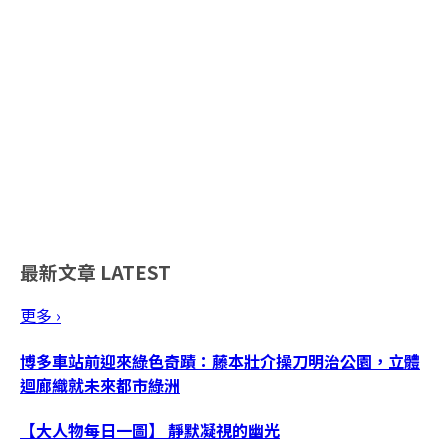
最新文章
LATEST
更多 ›
博多車站前迎來綠色奇蹟：藤本壯介操刀明治公園，立體
迴廊織就未來都市綠洲
【大人物每日一圖】 靜默凝視的幽光