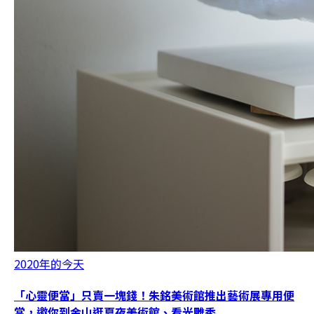
2020年的今天
「心靈便當」只賣一塊錢！朱銘美術館推出藝術展專用便
當，邀你到金山逛夏夜美術館、看光雕秀