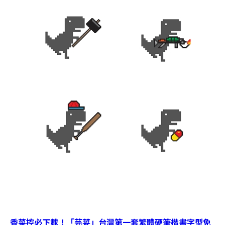
香菜控必下載！「芫荽」台灣第一套繁體硬筆楷書字型免