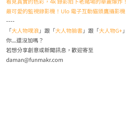
看見真實的色彩，4k 錄影拍下老賭場的華麗爆炸！
最可愛的監視錄影機！Ulo 電子互動貓頭鷹攝影機
----
「
大人物噗浪
」跟「
大人物臉書
」跟「
大人物G+
」
你....還沒加嗎？
若想分享創意或新聞訊息，歡迎寄至
daman@funmakr.com