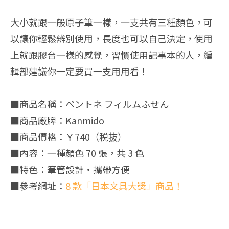
大小就跟一般原子筆一樣，一支共有三種顏色，可
以讓你輕鬆辨別使用，長度也可以自己決定，使用
上就跟膠台一樣的感覺，習慣使用記事本的人，編
輯部建議你一定要買一支用用看！
■商品名稱：ペントネ フィルムふせん
■商品廠牌：Kanmido
■商品價格：￥740（税抜）
■內容：一種顏色 70 張，共 3 色
■特色：筆管設計・攜帶方便
■參考網址：
8 款「日本文具大獎」商品！