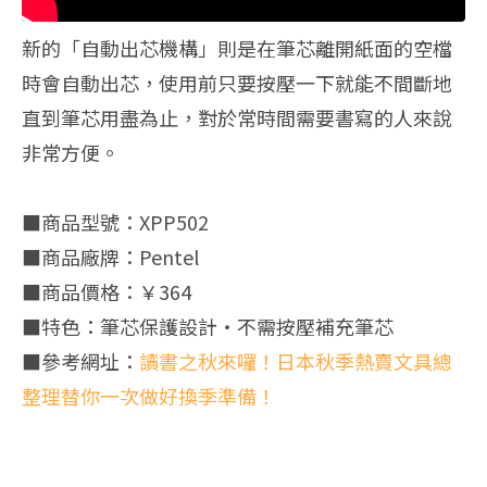
新的「自動出芯機構」則是在筆芯離開紙面的空檔
時會自動出芯，使用前只要按壓一下就能不間斷地
直到筆芯用盡為止，對於常時間需要書寫的人來說
非常方便。
■商品型號：XPP502
■商品廠牌：Pentel
■商品價格：￥364
■特色：筆芯保護設計・不需按壓補充筆芯
■參考網址：
讀書之秋來囉！日本秋季熱賣文具總
整理替你一次做好換季準備！