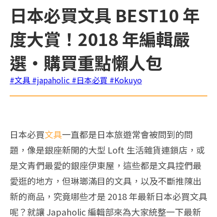
日本必買文具 BEST10 年
度大賞！2018 年編輯嚴
選・購買重點懶人包
#文具
#japaholic
#日本必買
#Kokuyo
日本必買
文具
一直都是日本旅遊常會被問到的問
題，像是銀座新開的大型 Loft 生活雜貨連鎖店，或
是文青們最愛的銀座伊東屋，這些都是文具控們最
愛逛的地方，但琳瑯滿目的文具，以及不斷推陳出
新的商品，究竟哪些才是 2018 年最新日本必買文具
呢？就讓 Japaholic 編輯部來為大家統整一下最新