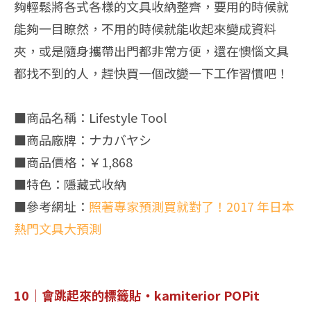
夠輕鬆將各式各樣的文具收納整齊，要用的時候就
能夠一目瞭然，不用的時候就能收起來變成資料
夾，或是隨身攜帶出門都非常方便，還在懊惱文具
都找不到的人，趕快買一個改變一下工作習慣吧！
■商品名稱：Lifestyle Tool
■商品廠牌：ナカバヤシ
■商品價格：￥1,868
■特色：隱藏式收納
■參考網址：
照著專家預測買就對了！2017 年日本
熱門文具大預測
10｜會跳起來的標籤貼・kamiterior POPit