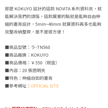
那麼 KOKUYO 設計的這款 NOViTA 系列資料夾，就
能解決我們的煩惱，這款厲害的點就是能夠自由伸
縮的書背設計，5mm~40mm 就算資料再多也能夠
完整收納整齊，是不是很方便！
■商品型號：ラ-TN560
■商品廠牌：KOKUYO
■商品價格：￥550（税抜）
■內容：20 張透明夾
■特色：伸縮自如的書背
■參考網址：
OFFICIAL SITE