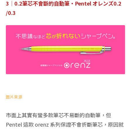
3｜0.2筆芯不會斷的自動筆・Pentel オレンズ0.2
/0.3
圖片來源
市面上其實有蠻多款筆芯不易斷的自動筆，但
Pentel 這款 orenz 系列保證不會折斷筆芯，原因就