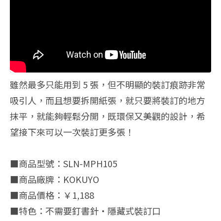
雖然最多只能用到 5 張，但不明顯的裝訂痕跡非常
吸引人，而且想要拆開紙張，就只要將裝訂的地方
抹平，就能夠輕鬆分開，既環保又美觀的設計，希
望接下來可以一次裝訂更多張！
■商品型號：SLN-MPH105
■商品廠牌：KOKUYO
■商品價格：￥1,188
■特色：不需要釘書針・隱藏式裝訂口