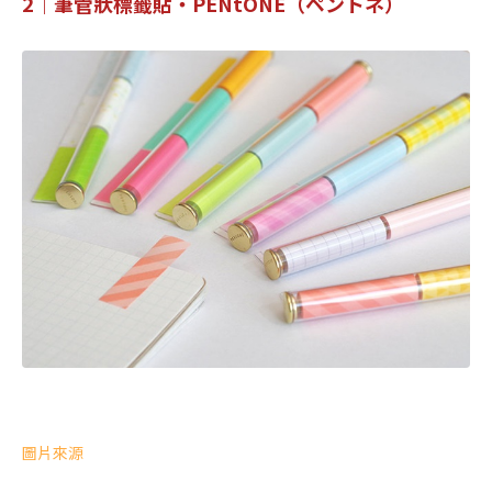
2｜筆管狀標籤貼・PENtONE（ペントネ）
圖片來源