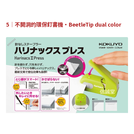
5｜不開洞的環保釘書機・BeetleTip dual color