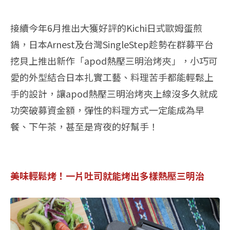
接續今年6月推出大獲好評的Kichi日式歐姆蛋煎
鍋，日本Arnest及台灣SingleStep趁勢在群募平台
挖貝上推出新作「apod熱壓三明治烤夾」，小巧可
愛的外型結合日本扎實工藝、料理苦手都能輕鬆上
手的設計，讓apod熱壓三明治烤夾上線沒多久就成
功突破募資金額，彈性的料理方式一定能成為早
餐、下午茶，甚至是宵夜的好幫手！
美味輕鬆烤！一片吐司就能烤出多樣熱壓三明治