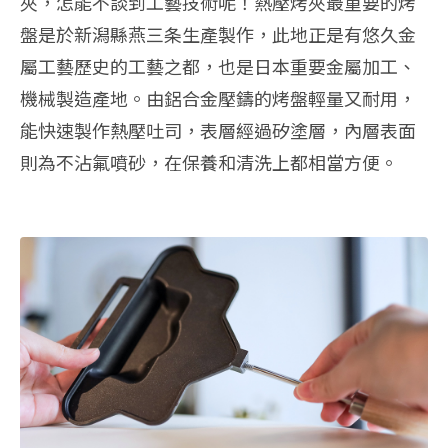
夾，怎能不談到工藝技術呢！熱壓烤夾最重要的烤
盤是於新潟縣燕三条生產製作，此地正是有悠久金
屬工藝歷史的工藝之都，也是日本重要金屬加工、
機械製造產地。由鋁合金壓鑄的烤盤輕量又耐用，
能快速製作熱壓吐司，表層經過矽塗層，內層表面
則為不沾氟噴砂，在保養和清洗上都相當方便。