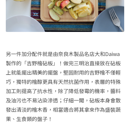
另一件加分配件就是由奈良木製品名店大和Daiwa
製作的「吉野檜砧板」！做完三明治直接放在砧板
上就能擺出精美的擺盤，堅固耐用的吉野檜不僅輕
巧，獨特的檜醇更具有天然抗菌作用，表層的特殊
加工則提高了抗水性，除了降低發霉的機率，醬料
及油污也不易沾染滲透；仔細一聞，砧板本身會散
發出清淡的檜木香，相當適合將其拿來作為盛裝蔬
果、生食類的盤子！