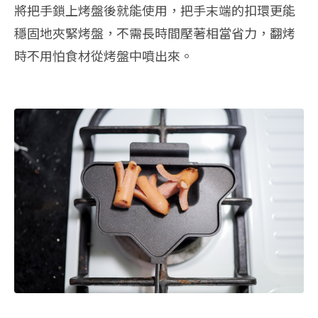
將把手鎖上烤盤後就能使用，把手末端的扣環更能
穩固地夾緊烤盤，不需長時間壓著相當省力，翻烤
時不用怕食材從烤盤中噴出來。