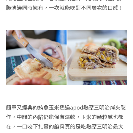
脆薄邊同時擁有，一次就能吃到不同層次的口感！
簡單又經典的鮪魚玉米透過apod熱壓三明治烤夾製
作，中間的內餡仍能保有濕軟，玉米的顆粒感也都
在，一口咬下扎實的餡料真的是吃熱壓三明治最大