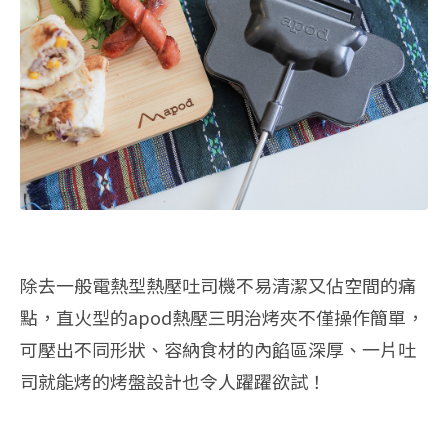
除去一般電熱型熱壓吐司機不易清潔又佔空間的痛
點，直火型的apod熱壓三明治烤夾不僅操作簡單，
可壓出不同形狀、容納食材的內餡區深厚、一片吐
司就能烤的烤盤設計也令人躍躍欲試！