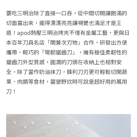
要吃三明治除了直接一口吞，從中間切開讓飽滿的
切面露出來，擺得漂漂亮亮讓視覺也滿足才是王
道！apod熱壓三明治烤夾不僅有金屬工藝，更與日
本百年刀具名店「関兼次刃物」合作，研發出方便
攜帶、輕巧的「彎韌鋸齒刀」，擁有極佳柔韌性的
鋸齒刀外型質感，圓潤的刀頭在收納上也相對安
全，除了當作奶油抹刀，鋒利刀刃更可輕鬆切開蔬
果、肉類等食材，露營野炊時可說是超好用的萬用
刀！