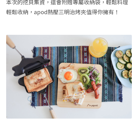
本次的挖貝集資，還會附贈專屬收納袋，輕鬆料理
輕鬆收納，apod熱壓三明治烤夾值得你擁有！