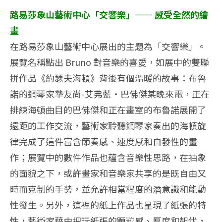
路易莎象山藝術中心「交響樂」—— 感受全然的繪
畫
在路易莎象山藝術中心展出的主題為「交響樂」。
展覽名稱點出 Bruno 對音樂的喜愛，如展中的雙聯
拼作品《約瑟夫海頓》背後有個溫暖的故事：布魯
諾的鋼琴家摯友尚-艾弗藍‧巴佛傑某晚來電，正在
排練海頓曲目的巴佛傑和正在畫室的布魯諾展開了
遠距的工作交流，藝術家聆聽鋼琴家奏出的海頓旋
律完成了這件富含節奏感、速度感和自發性的畫
作；展覽中的數件作品也蘊含音樂性思路，在抽象
的面貌之下，或許畫家和音樂家共享的是既自由又
時而克制的手勢，並允許相當程度的潛意識和能動
性發生。另外，這裡的紙上作品也呈現了紙張的特
性，藝術家藉由把玩紙張的顆粒感、厚度和起伏，