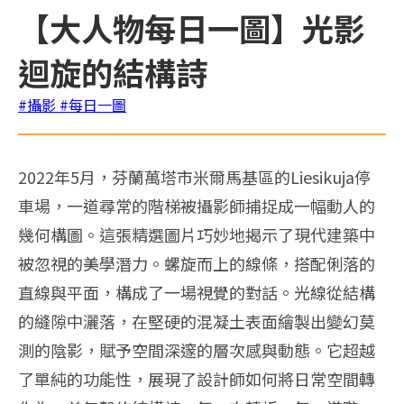
【大人物每日一圖】光影
迴旋的結構詩
#攝影
#每日一圖
2022年5月，芬蘭萬塔市米爾馬基區的Liesikuja停
車場，一道尋常的階梯被攝影師捕捉成一幅動人的
幾何構圖。這張精選圖片巧妙地揭示了現代建築中
被忽視的美學潛力。螺旋而上的線條，搭配俐落的
直線與平面，構成了一場視覺的對話。光線從結構
的縫隙中灑落，在堅硬的混凝土表面繪製出變幻莫
測的陰影，賦予空間深邃的層次感與動態。它超越
了單純的功能性，展現了設計師如何將日常空間轉