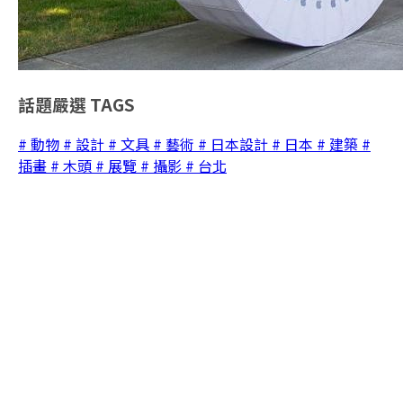
話題嚴選
TAGS
# 動物
# 設計
# 文具
# 藝術
# 日本設計
# 日本
# 建築
#
插畫
# 木頭
# 展覽
# 攝影
# 台北