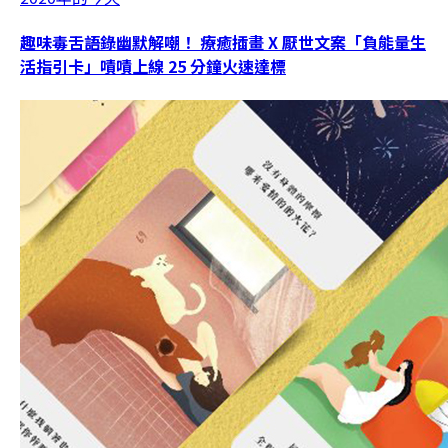
趣味毒舌語錄幽默解嘲！ 療癒插畫 X 厭世文案「負能量生
活指引卡」嘖嘖上線 25 分鐘火速達標