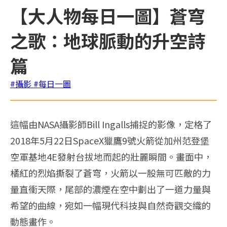
【大人物每日一圖】蒼穹
之歌：地球脈動的升空詩
篇
#攝影
#每日一圖
這幅由NASA攝影師Bill Ingalls捕捉的影像，定格了
2018年5月22日SpaceX獵鷹9號火箭從加州范登堡
空軍基地4E發射台拔地而起的壯麗瞬間。畫面中，
橘紅的烈焰撕裂了蒼穹，火箭以一股無可匹敵的力
量直衝天際，尾部的濃煙在空中劃出了一道力量與
希望的曲線，宛如一幅現代科技與自然奇觀交織的
動態畫作。