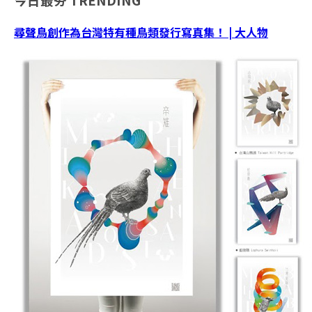
尋聲鳥創作為台灣特有種鳥類發行寫真集！ | 大人物