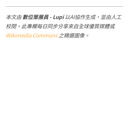
本文由
數位策展員 - Lupi
以AI協作生成，並由人工
校閱。此專欄每日同步分享來自全球優質媒體或
Wikimedia Commons
之精選圖像。