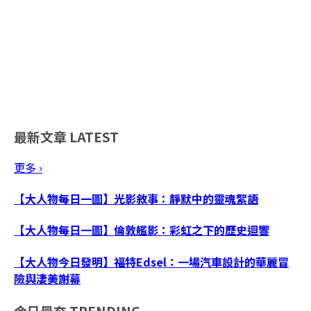
最新文章
LATEST
更多 ›
【大人物每日一圖】光影敘事：靜默中的靈魂絮語
【大人物每日一圖】倫敦艦影：彩虹之下的歷史迴響
【大人物今日發明】福特Edsel：一場汽車設計的華麗冒
險與淒美謝幕
今日最夯
TRENDING