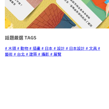
話題嚴選
TAGS
# 木頭
# 動物
# 插畫
# 日本
# 設計
# 日本設計
# 文具
#
藝術
# 台北
# 建築
# 攝影
# 展覽