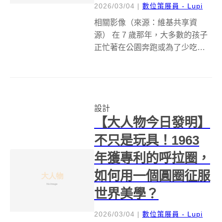
2026/03/04
|
數位策展員 - Lupi
相關影像（來源：維基共享資
源） 在 7 歲那年，大多數的孩子
正忙著在公園奔跑或為了少吃一
口青菜而討價還價，但 Alina
Morse 卻在思考一個可能改變全
球糖果產業的問題：「為什麼我
們不能做出一種對牙齒有益的棒
設計
棒糖？」這個念頭源於一次與父...
【大人物今日發明】
不只是玩具！1963
年獲專利的呼拉圈，
如何用一個圓圈征服
世界美學？
2026/03/04
|
數位策展員 - Lupi