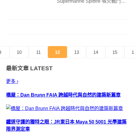
Supermarine Spitfire 噴火戰鬥機
首次試飛記錄 嗨，各位大人物的
忠實讀者們，我是嚕嚕！每當我
們回顧歷史，總會發現許多看似
偶然的瞬間，卻是改變世界、定
義時代的關鍵。今天...
9
10
11
12
13
14
15
1
最新文章
LATEST
更多 ›
橋屋：Dan Brunn FAIA 跨越時代與自然的建築新篇章
鐵道守護的獨特之眼：JR東日本 Maya 50 5001 光學建築
限界測定車