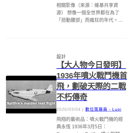
相關影像（來源：維基共享資
源） 想像一個全世界都在為了
「扭動腰部」而瘋狂的年代。
1950 年代末期，街頭巷尾不分男
女老少，每個人身上都套著一個
色彩鮮豔的圓環，隨著節奏規律
地搖擺。這個看似簡單到不可思
設計
議的圓圈，正是改變了近代大眾
【大人物今日發明】
娛樂與工業設計...
1936年噴火戰鬥機首
飛，劃破天際的二戰
不朽傳奇
2026/03/04
|
數位策展員 - Lupi
飛翔的藝術品：噴火戰鬥機的經
典永恆 1936年3月5日：