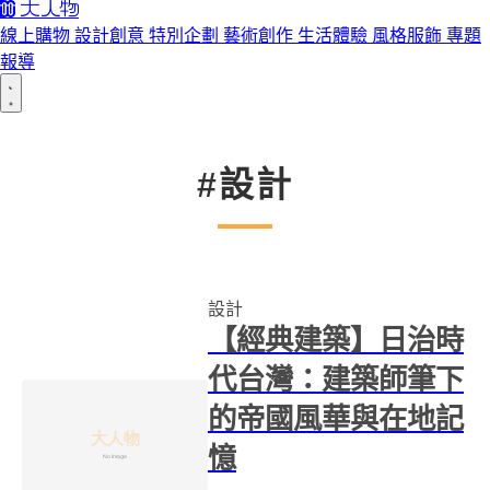
線上購物
設計創意
特別企劃
藝術創作
生活體驗
風格服飾
專題
報導
#設計
設計
【經典建築】日治時
代台灣：建築師筆下
的帝國風華與在地記
憶