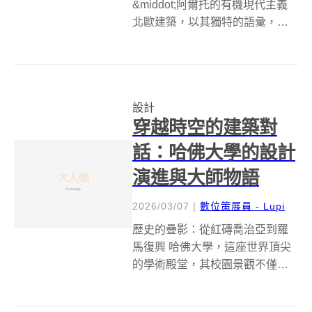
&middot;阿爾托的有機現代主義
北歐建築，以其獨特的語彙，在
二十世紀的現代主義浪潮中佔據
了舉足輕重的地位。它不僅是功
能與形式的完美結合，更蘊含著
對自然、光線和人文精神的深刻
設計
體察。芬蘭建築大師阿爾瓦
穿越時空的建築對
&middo...
話：哈佛大學的設計
演進與大師物語
2026/03/07
|
數位策展員 - Lupi
歷史的疊影：從紅磚喬治亞到羅
馬復興 哈佛大學，這座世界頂尖
的學術殿堂，其校園景觀不僅承
載著數百年知識傳承的厚重，更
是一部活生生的西方建築史詩。