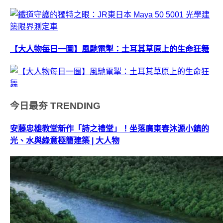
【大人物每日一圖】風馳電掣：土耳其草原上的生命狂舞
今日最夯
TRENDING
安藤忠雄教堂新作「詩之禮堂」！坐落廣東春沐源小鎮的
光、水與綠意極簡建築 | 大人物