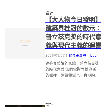
步入哈佛庭院（Harvard Yard），
首先映入眼簾的便是那經典的喬
設計
治亞風格紅磚建築群，如麻薩諸...
【大人物今日發明】
建築界桂冠的啟示：
普立茲克獎的時代意
義與現代主義的迴響
2026/03/07
|
數位策展員 - Lupi
建築界榮耀的濫觴：普立茲克獎
的時代意義 如同電影界對奧斯卡
的嚮往，建築領域也一直期盼著
一個能表彰卓絕貢獻、引領時代
風潮的至高榮譽。雖然在某些記
憶中，普立茲克建築獎（Pritzker
Architecture Prize）彷彿在更早的
設計
年代便已...