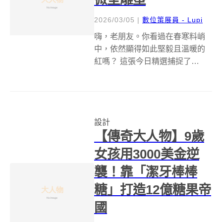
2026/03/05
|
數位策展員 - Lupi
嗨，老朋友。你看過在春寒料峭
中，依然顯得如此堅毅且溫暖的
紅嗎？ 這張今日精選捕捉了
Euphorbia griffithii（格里菲大
戟）在三月清晨的神態。在歐
洲，它有個聽起來既野性又神祕
的名字&mdash;&mdash;
設計
「Wolfsmel...
【傳奇大人物】9歲
女孩用3000美金逆
襲！靠「潔牙棒棒
糖」打造12億糖果帝
國