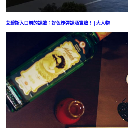
艾碧斯入口前的調戲：好色炸彈調酒實驗！ | 大人物