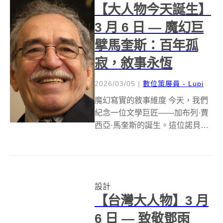
【大人物今天誕生】
3 月 6 日 — 魔幻巨
擘馬奎斯：百年孤
寂，敘事永恆
2026/03/05
|
數位策展員 - Lupi
魔幻寫實的敘事維度 今天，我們
紀念一位文學巨匠——加布列·賈
西亞·馬奎斯的誕生。這位諾貝爾
文學獎得主，以其獨步全球的魔
幻寫實主義，徹底顛覆了我們對
現實與想像邊界的認知。他的筆
觸，如同揮舞著魔法的指揮棒，
設計
將拉丁美洲深邃的奇幻色彩、神
【台灣大人物】3 月
話傳說與日...
6 日 — 致敬鄧雨