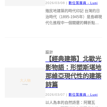
2026/03/08
|
數位策展員 - Lupi
殖民地建築的時代印記 台灣的日
治時代（1895-1945年）是島嶼現
代化進程中一個關鍵的轉折點，
不僅形塑了基礎建設與社會結
構，更留下了風格獨特的建築
群，成為今日台灣城市景觀中不
可磨滅的一部分。這些建築不僅
設計
是權力的象徵，也是當時日本殖
【經典建築】北歐光
民政府展...
影物語：形塑斯堪地
那維亞現代性的建築
詩篇
2026/03/07
|
數位策展員 - Lupi
以人為本的自然詩意：阿爾瓦