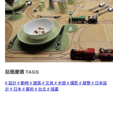
話題嚴選
TAGS
# 設計
# 動物
# 建築
# 文具
# 木頭
# 攝影
# 展覽
# 日本設
計
# 日本
# 藝術
# 台北
# 插畫