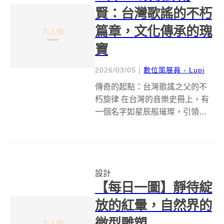
賢：台灣歌謠的不朽
篇章，文化傳承的瑰
寶
2026/03/05
|
數位策展員 - Lupi
傳奇的起點：台灣歌謠之父的不
朽旋律 在台灣的音樂史冊上，有
一個名字如星辰般璀璨，引領著
一代又一代的心靈共鳴，他就是
被譽為「台灣歌謠之父」的鄧雨
賢先生。1944年的3月6日，這位
音樂巨擘雖然不幸早逝，享年僅
設計
39歲，卻留下了如《望春風》、
【每日一圖】靜待綻
《雨夜...
放的紅暈，自然界的
微型雕塑