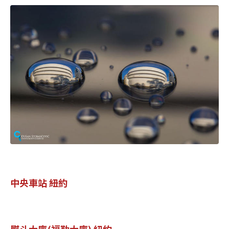
中央車站 紐約
熨斗大廈(福勒大廈) 紐約