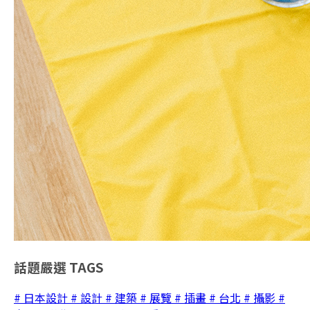
話題嚴選
TAGS
# 日本設計
# 設計
# 建築
# 展覽
# 插畫
# 台北
# 攝影
#