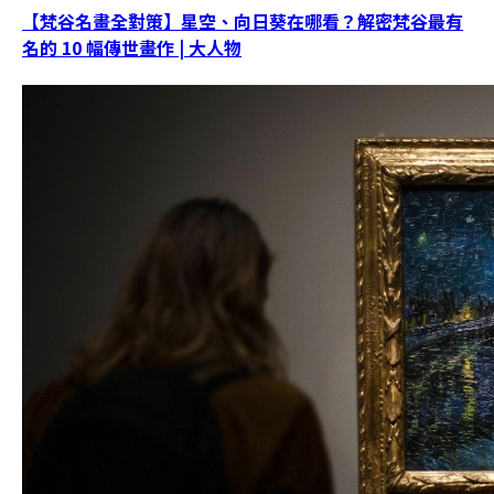
【梵谷名畫全對策】星空、向日葵在哪看？解密梵谷最有
名的 10 幅傳世畫作 | 大人物