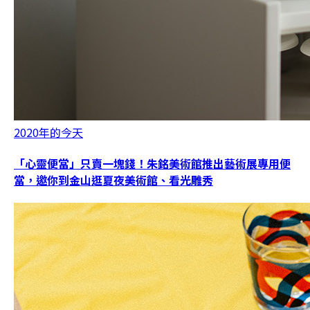
2020年的今天
「心靈便當」只賣一塊錢！朱銘美術館推出藝術展專用便
當，邀你到金山逛夏夜美術館、看光雕秀