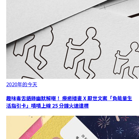
2020年的今天
趣味毒舌語錄幽默解嘲！ 療癒插畫 X 厭世文案「負能量生
活指引卡」嘖嘖上線 25 分鐘火速達標