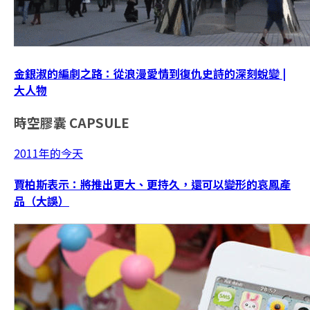
金銀淑的編劇之路：從浪漫愛情到復仇史詩的深刻蛻變 |
大人物
時空膠囊
CAPSULE
2011年的今天
賈柏斯表示：將推出更大、更持久，還可以變形的哀鳳產
品（大誤）