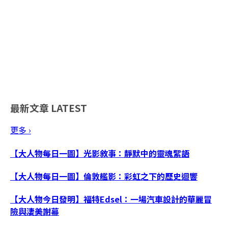
最新文章
LATEST
更多 ›
【大人物每日一圖】光影敘事：靜默中的靈魂絮語
【大人物每日一圖】倫敦艦影：彩虹之下的歷史迴響
【大人物今日發明】福特Edsel：一場汽車設計的華麗冒
險與淒美謝幕