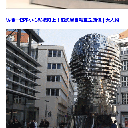
彷彿一個不小心就被盯上！超詭異自轉巨型頭像 | 大人物