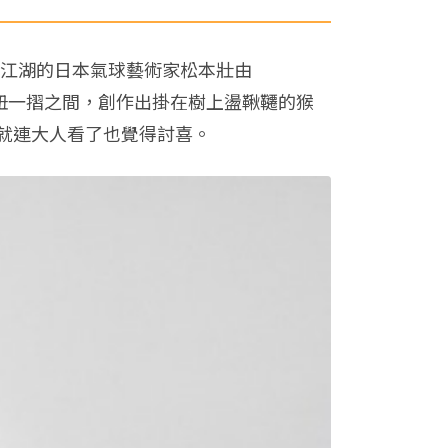
之名闖江湖的日本氣球藝術家松本壯由
扭一摺之間，創作出掛在樹上盪鞦韆的猴
就連大人看了也覺得討喜。