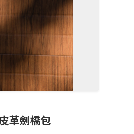
量皮革劍橋包