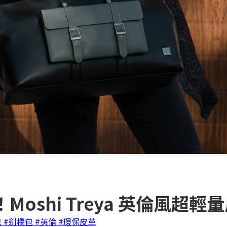
oshi Treya 英倫風超輕
包
#劍橋包
#英倫
#環保皮革