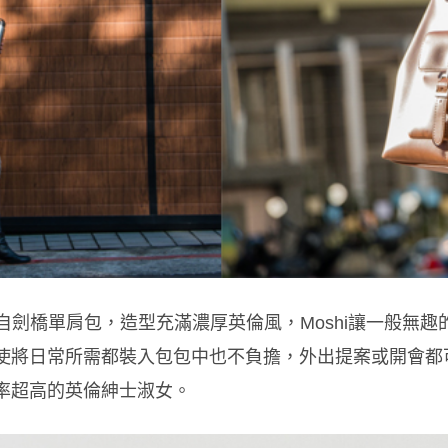
自劍橋單肩包，造型充滿濃厚英倫風，Moshi讓一般無
使將日常所需都裝入包包中也不負擔，外出提案或開會都
率超高的英倫紳士淑女。