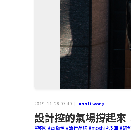
2019-11-28 07:40
|
annti wang
設計控的氣場撐起來！M
#英國
#電腦包
#流行品牌
#moshi
#皮革
#背