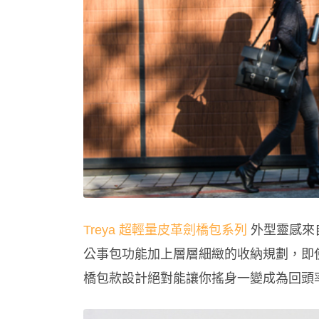
Treya 超輕量皮革劍橋包系列
外型靈感來
公事包功能加上層層細緻的收納規劃，即
橋包款設計絕對能讓你搖身一變成為回頭