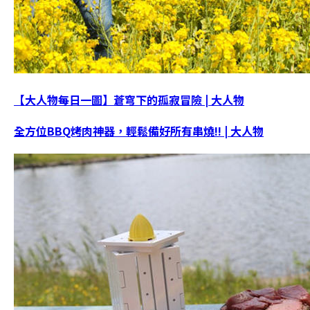
【大人物每日一圖】蒼穹下的孤寂冒險 | 大人物
全方位BBQ烤肉神器，輕鬆備好所有串燒!! | 大人物