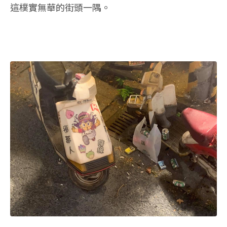
這樸實無華的街頭一隅。