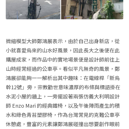
微縮模型大師鄭鴻展表示，由於自己出身新店，從
小就喜愛烏來的山水好風景，因此長大之後便在此
購屋成家，而作品中的實地場景便是設計師前往上
山時經常經過的公車亭。看似平凡無奇的風景，鄭
鴻展卻能夠一一解析出其中趣味：在電線桿「新烏
幹12號」旁，宗教勸世意味濃厚的布條與標語掛在
水泥小屋的牆上，一旁擺設著兩張仿義大利明設計
師 Enzo Mari 的經典鐵椅，以及午後陣雨產生的積
水和綠色青苔塑膠椅，作為台灣常見的克難公車亭
休憩處，豐富的元素讓鄭鴻展碰撞出想要創作眼前