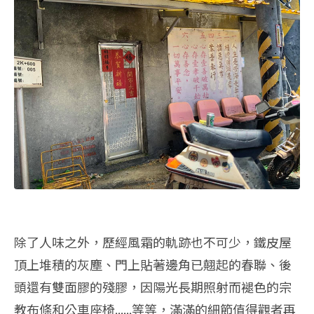
除了人味之外，歷經風霜的軌跡也不可少，鐵皮屋
頂上堆積的灰塵、門上貼著邊角已翹起的春聯、後
頭還有雙面膠的殘膠，因陽光長期照射而褪色的宗
教布條和公車座椅......等等，滿滿的細節值得觀者再