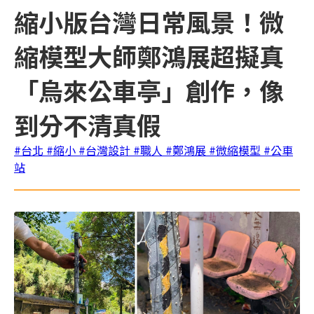
縮小版台灣日常風景！微
縮模型大師鄭鴻展超擬真
「烏來公車亭」創作，像
到分不清真假
#台北
#縮小
#台灣設計
#職人
#鄭鴻展
#微縮模型
#公車
站