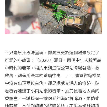
不只是原汁原味呈現，鄭鴻展更為這個場景設定了
可愛的小故事：「2020 年夏日，兩個中年人騎著高
中時代的老車，相約來到這個公車站牌喝著酒，敘
敘舊，聊著那些年的荒唐往事......。」儘管微縮模型
中沒有出現兩位主角，卻是處處充滿人的痕跡，貼
著機器娃娃丁小雨貼紙的機車、抽完便隨地丟棄的
香煙盒、一罐接著一罐喝光的海尼根啤酒，更偷偷
地藏著一本停刊絕版的鋼彈雜誌，不失為設計師透