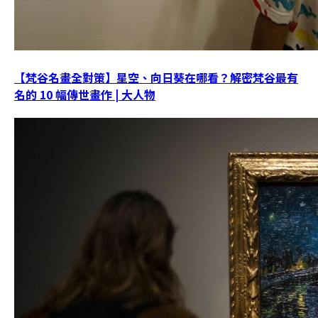
【梵谷名畫全對策】星空、向日葵在哪看？解密梵谷最有
名的 10 幅傳世畫作 | 大人物