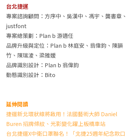
台北捷運
專案諮詢顧問：⽅序中、吳漢中、馮宇、龔書章、
justfont
專案總策劃：Plan b 游適任
品牌升級與定位：Plan b 林庭安、翁偉鈞、陳韻
⽵、陳瑞淩、梁雅媛
品牌識別設計：Plan b 翁偉鈞
動態識別設計：Bito
延伸閱讀
捷運新北環狀線將啟用！法國藝術大師 Daniel
Buren 招牌條紋、光影變化躍上板橋車站
台北捷運X中衛口罩聯名！「北捷25週年紀念款口