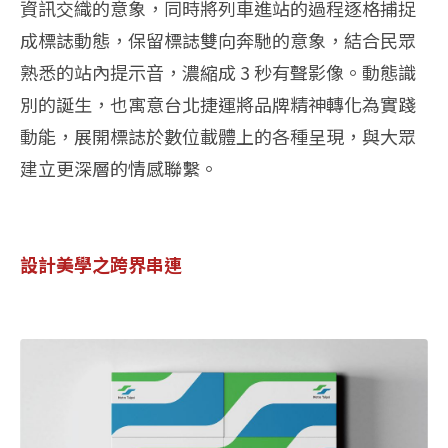
資訊交織的意象，同時將列⾞進站的過程逐格捕捉
成標誌動態，保留標誌雙向奔馳的意象，結合⺠眾
熟悉的站內提⽰⾳，濃縮成 3 秒有聲影像。動態識
別的誕⽣，也寓意台北捷運將品牌精神轉化為實踐
動能，展開標誌於數位載體上的各種呈現，與⼤眾
建⽴更深層的情感聯繫。
設計美學之跨界串連