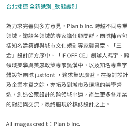
台北捷運 全新識別_動態識別
為⼒求完善與多⽅意⾒，Plan b Inc. 跨越不同專業
領域，邀請各領域的專家擔任顧問群，團隊陣容包
括知名建築師與城市⽂化規劃專家龔書章、「三
⾦」設計師⽅序中、「IF OFFICE」創辦⼈馮宇、跨
領域美學與美感政策專家吳漢中，以及知名專業字
體設計團隊 justfont ，務求集思廣益，在探討設計
及企業本質之餘，亦拓及到城市及環境的美學營
造，創造公眾設計的跨領域串連，產⽣更多各產業
的對話與交流，最終體現於標誌設計之上。
All images credit：Plan b Inc.