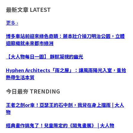
最新文章
LATEST
更多 ›
博多車站前迎來綠色奇蹟：藤本壯介操刀明治公園，立體
迴廊織就未來都市綠洲
【大人物每日一圖】 靜默凝視的幽光
Hyphen Architects「雨之屋」：讓風雨陽光入室，重拾
熱帶生活本質
今日最夯
TRENDING
王者之劍or傘！亞瑟王的石中劍，我背在身上擋雨 | 大人
物
經典畫作搞鬼了！兒童限定的《鬧鬼畫展》 | 大人物