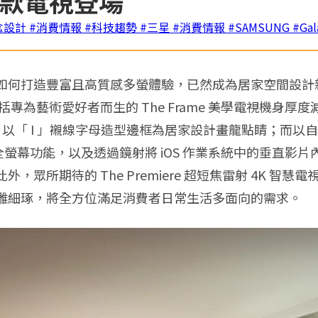
等四款電視登場
念設計
#消費情報
#科技趨勢
#三星
#消費情報
#SAMSUNG
#Gal
如何打造豐富且高質感多螢體驗，已然成為居家空間設計
專為藝術愛好者而生的 The Frame 美學電視機身厚度
電視，以「 I 」襯線字母造型邊框為居家設計畫龍點睛；而以自動
直影片全螢幕功能，以及透過鏡射將 iOS 作業系統中的垂
所期待的 The Premiere 超短焦雷射 4K 智慧電
雕細琢，將全方位滿足消費者日常生活多面向的需求。