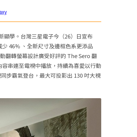
axy
新顯學。台灣三星電子今（26）日宣布
減少 46% 、全新尺寸及邊框色系更添品
翻轉螢幕設計廣受好評的 The Sero 翻
直影片內容串連至電視中播放，持續為喜愛以行動
視同步霸氣登台，最大可投影出 130 吋大視