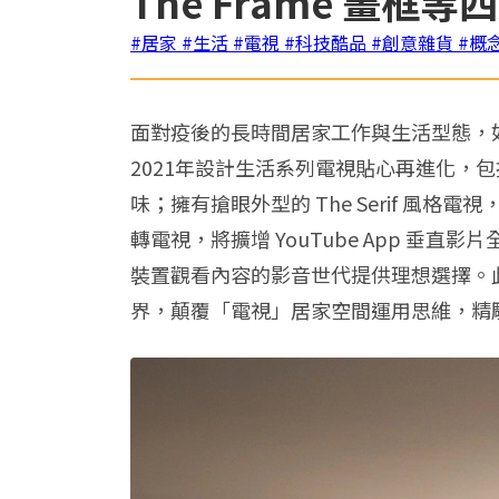
The Frame 畫框
#居家
#生活
#電視
#科技酷品
#創意雜貨
#概
面對疫後的長時間居家工作與生活型態，
2021年設計生活系列電視貼心再進化，包括
味；擁有搶眼外型的 The Serif 風格
轉電視，將擴增 YouTube App 垂
裝置觀看內容的影音世代提供理想選擇。此外，眾
界，顛覆「電視」居家空間運用思維，精