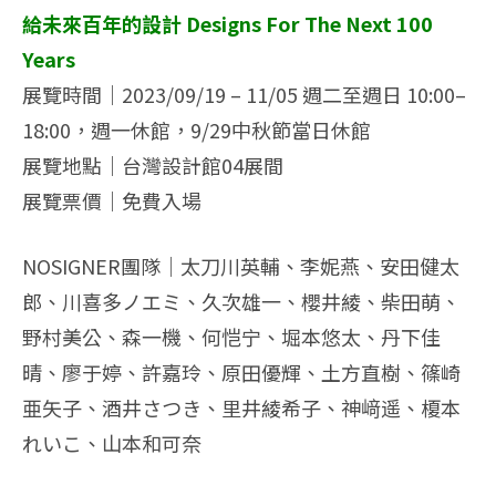
給未來百年的設計 Designs For The Next 100
Years
展覽時間｜2023/09/19 – 11/05 週二至週日 10:00–
18:00，週一休館，9/29中秋節當日休館
展覽地點｜台灣設計館04展間
展覽票價｜免費入場
NOSIGNER團隊｜太刀川英輔、李妮燕、安田健太
郎、川喜多ノエミ、久次雄一、櫻井綾、柴田萌、
野村美公、森一機、何恺宁、堀本悠太、丹下佳
晴、廖于婷、許嘉玲、原田優輝、土方直樹、篠崎
亜矢子、酒井さつき、里井綾希子、神﨑遥、榎本
れいこ、山本和可奈