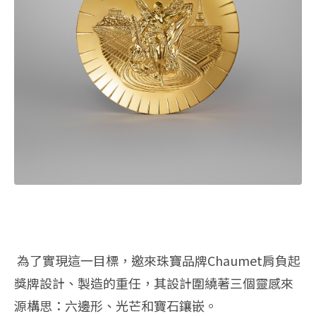
為了實現這一目標，邀來珠寶品牌Chaumet肩負起
獎牌設計、製造的重任，其設計圍繞著三個靈感來
源構思：六邊形、光芒和寶石鑲嵌。