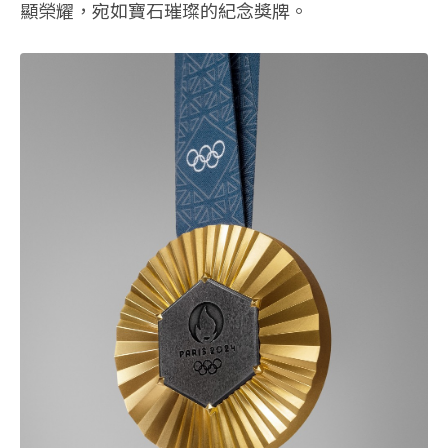
顯榮耀，宛如寶石璀璨的紀念獎牌。