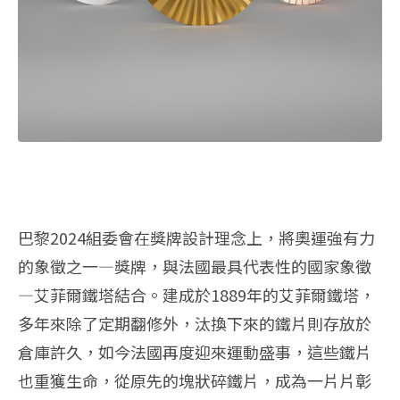
巴黎2024組委會在獎牌設計理念上，將奧運強有力
的象徵之一—獎牌，與法國最具代表性的國家象徵
—艾菲爾鐵塔結合。​建成於1889年的艾菲爾鐵塔，
多年來除了定期翻修外，汰換下來的鐵片則存放於
倉庫許久，如今法國再度迎來運動盛事，這些鐵片
也重獲生命，從原先的塊狀碎鐵片，成為一片片彰