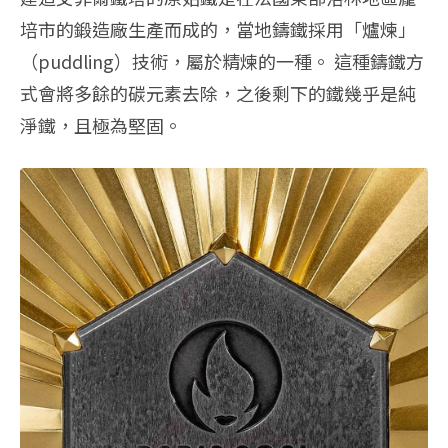
培市的鍛造廠生產而成的，當地鑄鐵採用「爐煉」
（puddling）技術，屬於精煉的一種。 這種鑄鐵方
式會將多餘的碳元素去除，之後剩下的鐵幾乎是純
淨鐵，且極為堅固。