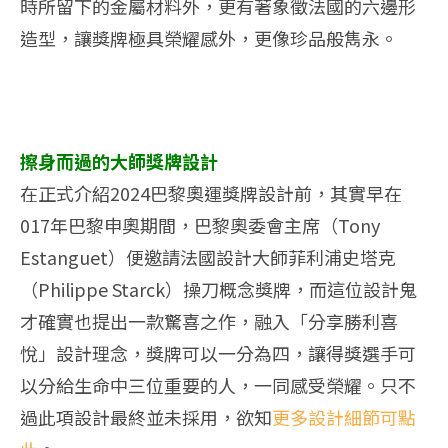
時所留下的金屬材料外，更有著象徵法國的六邊形
造型，讓獎牌極具榮耀感外，更像珍品般雋永。
擦身而過的大師獎牌設計
在正式介紹2024巴黎奧運獎牌設計前，其實早在
017年巴黎申奧期間，巴黎奧委會主席（Tony
Estanguet）便邀請法國設計大師菲利浦史塔克
（Philippe Starck）操刀概念獎牌，而這位設計鬼
才確實也提出一款驚喜之作，融入「分享勝利喜
悅」設計理念，獎牌可以一分為四，讓得獎選手可
以分給生命中三位重要的人，一同感受榮耀。只不
過此項設計最終並未採用，欲知
更多設計細節可點