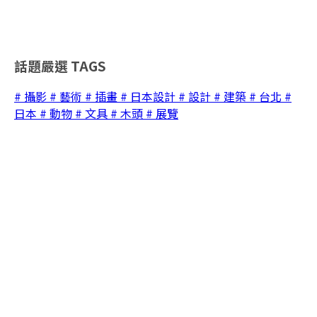
話題嚴選
TAGS
# 攝影
# 藝術
# 插畫
# 日本設計
# 設計
# 建築
# 台北
#
日本
# 動物
# 文具
# 木頭
# 展覽