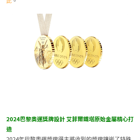
此
。
2024巴黎奧運獎牌設計 艾菲爾鐵塔原始金屬精心打
造
2024年巴黎奧運獎牌得主將收到的獎牌鑲嵌了特殊