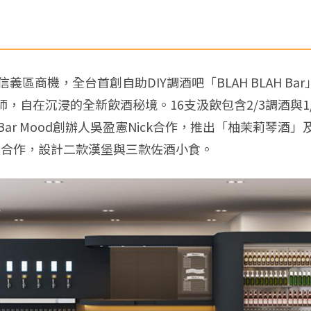
區商機，全台首創自助DIY調酒吧「BLAH BLAH B
，自在沉浸的全新飲酒秘境。16支汲飲包含2/3調酒與1
ar Mood創辦人吳盈憲Nick合作，推出「柚茉莉琴
 Kin合作，設計二款漢堡與三款佐酒小食。