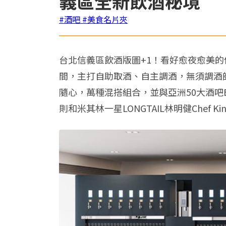
義區全新飲酒秘境
#酒吧
#美食名片夾
台北信義區飲酒版圖+1！看好愈夜愈美的信義
間，主打自助取酒、自主調酒，無須調酒師
隨心，萬種混搭組合，並與亞洲50大酒吧B
則和米其林一星LONGTAIL林明健Chef