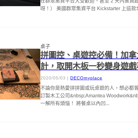
在群眾集資平台大受歡迎、甚至 2 天內集資超過 
呀！） 美國群眾集資平台 Kickstarter 上這款名
桌子
拼圖控、桌遊控必備！加拿
計，取開木板一秒變身遊戲
2020/05/03
|
DECOmyplace
不論你是熱愛拼拼圖或玩桌遊的人，想必都
訂製木工公司&nbsp;Amantea Woodwork&nbs
一解所有煩惱！ 將餐桌以內凹...