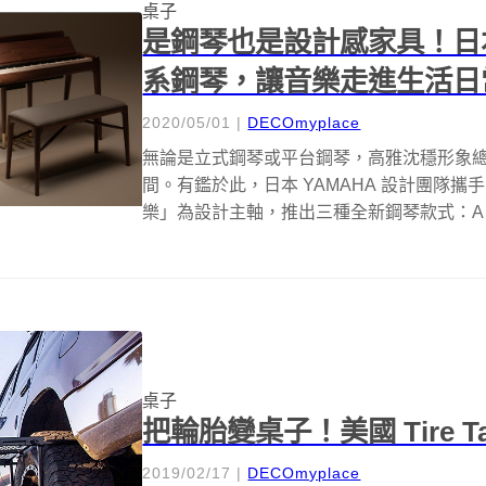
桌子
是鋼琴也是設計感家具！日本 
系鋼琴，讓音樂走進生活日
2020/05/01
|
DECOmyplace
無論是立式鋼琴或平台鋼琴，高雅沈穩形象
間。有鑑於此，日本 YAMAHA 設計團隊攜手
樂」為設計主軸，推出三種全新鋼琴款式：A・rou
桌子
把輪胎變桌子！美國 Tire T
2019/02/17
|
DECOmyplace