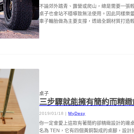
不論郊外踏青、露營或爬山，總是需要一張
桌子也會站不穩導致無法使用。因此同樣樂愛戶外活
車子輪胎做為主要支撐，透過全鋼材質打造輕型
桌子
三步驟就能擁有簡約而精緻
2019/01/18
|
MyDesy
你一定會愛上這款有著簡約卻精緻設計的邊桌
名為 TEN，它有四個黃銅製成的桌腳，設計