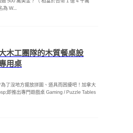
500 萬美金？（ 相當於台幣 1 億 4 千萬
為 W...
大木工團隊的木質餐桌設
專用桌
曾為了沒地方擺放拼圖、道具而困擾吧！加拿大
p;即推出專門遊戲桌 Gaming / Puzzle Tables