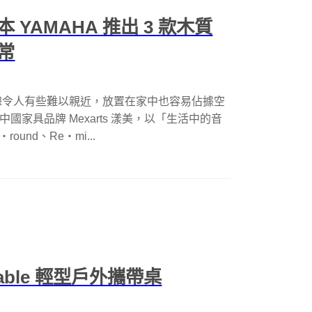
YAMAHA 推出 3 款木質
常
總令人有些難以親近，放置在家中也容易佔據空
中國家具品牌 Mexarts 漾美，以「生活中的音
nd、Re・mi...
able 輕型戶外攜帶桌