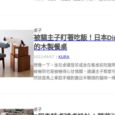
桌子
被貓主子盯著吃飯！日本Di
的木製餐桌
2021/09/07
|
KURA
想像一下，坐在桌邊發呆或坐在餐桌前吃飯
被嚇到也是被嚇得心甘情願，誰讓主子那麼
然就是馬上拿起手機對露出半顆頭的貓咪一陣狂拍
桌子