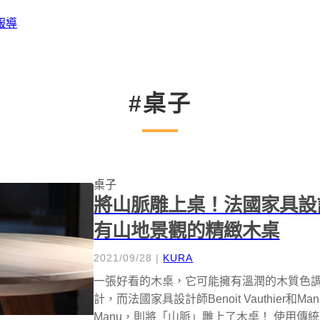
報導
#桌子
桌子
將山脈雕上桌！法國家具設計品
有山地景觀的精緻木桌
2021/09/28
|
KURA
一張好看的木桌，它可能擁有溫潤的木質色
計，而法國家具設計師Benoit Vauthier和Man
Manu，則將「山脈」雕上了木桌！ 使用傳統雕