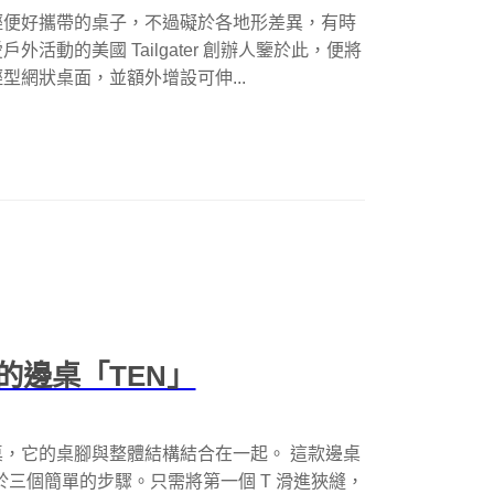
輕便好攜帶的桌子，不過礙於各地形差異，有時
動的美國 Tailgater 創辦人鑒於此，便將
網狀桌面，並額外增設可伸...
的邊桌「TEN」
，它的桌腳與整體結構結合在一起。 這款邊桌
於三個簡單的步驟。只需將第一個 T 滑進狹縫，