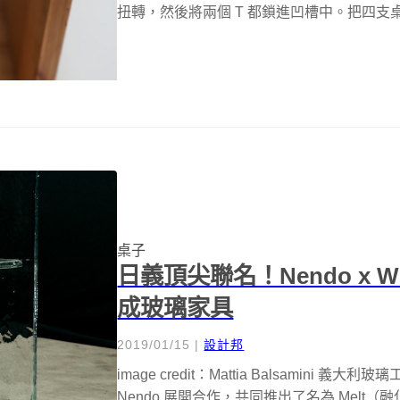
扭轉，然後將兩個 T 都鎖進凹槽中。把四支桌
桌子
日義頂尖聯名！Nendo x W
成玻璃家具
2019/01/15
|
設計邦
image credit：Mattia Balsamini 義
Nendo 展開合作，共同推出了名為 Mel