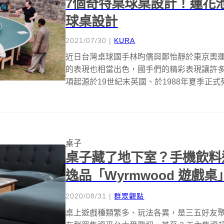
7個奇特桌球桌設計！蓮花
球桌設計
2021/07/30
|
KURA
近日台灣桌球國手林昀儒與鄭怡靜於東京奧
的表現也相當出色，國手們的精彩表現讓許多
項起源於19世紀末英國、於1988年夏季正式
桌子
桌子藏了地下室？手機飲料
逸品「Wyrmwood 遊戲
2020/08/31
|
群眾觀點
桌上遊戲種類繁多、玩法各異，是三五好友