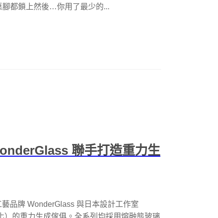
腳都鎖上然後…你用了最少的...
onderGlass 聯手打造重力生
大利玻璃工藝品牌 WonderGlass 與日本設計工作室
t（融化）的重力生成傢俱。全系列均採用熔融態玻璃