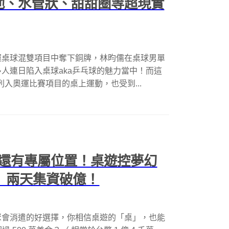
池、水管狀、甜甜圈等超現實
運桌球混雙項目中奪下銅牌，林昀儒在桌球男單
人連日陷入桌球aka乒乓球的魅力當中！而這
列入奧運比賽項目的桌上運動，也受到...
還有專屬位置！桌遊控夢幻
桌」兩天集資破億！
聚會消遣的好選擇，你相信桌遊的「桌」，也能