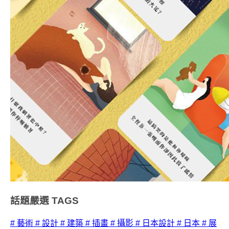
話題嚴選
TAGS
# 藝術
# 設計
# 建築
# 插畫
# 攝影
# 日本設計
# 日本
# 展