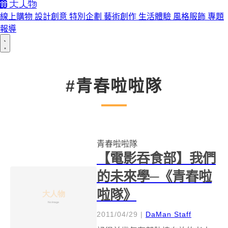
線上購物
設計創意
特別企劃
藝術創作
生活體驗
風格服飾
專題
報導
#青春啦啦隊
青春啦啦隊
【電影吞食部】我們
的未來學─《青春啦
啦隊》
2011/04/29
|
DaMan Staff