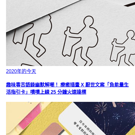
2020年的今天
趣味毒舌語錄幽默解嘲！ 療癒插畫 X 厭世文案「負能量生
活指引卡」嘖嘖上線 25 分鐘火速達標