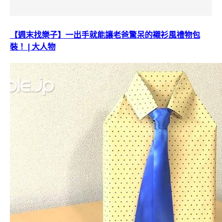
【週末找樂子】一出手就能讓老爸驚呆的襯衫風禮物包
裝！ | 大人物