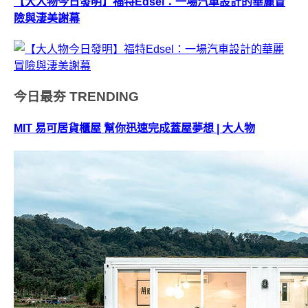
【大人物今日發明】福特Edsel：一場汽車設計的華麗冒
險與淒美謝幕
今日最夯
TRENDING
MIT 易可居貨櫃屋 幫你迅速完成蓋屋夢想 | 大人物