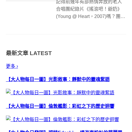
記得前幾年有部熱情奔放的老人
合唱團紀錄片《搖滾吧！爺奶》
(Young @ Heart，2007)嗎？團員
平均年齡在73到89歲之間，彼此
是美國諸塞州一家老人安養院的
「同學」，他們唱的可不是什麼
沒勁兒的民謠老歌，歌單攤開一
最新文章
LATEST
看：Sonic Yo...
更多 ›
【大人物每日一圖】光影敘事：靜默中的靈魂絮語
【大人物每日一圖】倫敦艦影：彩虹之下的歷史迴響