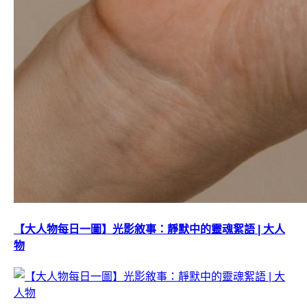
【大人物每日一圖】光影敘事：靜默中的靈魂絮語 | 大人
物