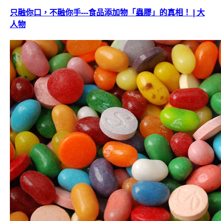
只融你口，不融你手---食品添加物「蟲膠」的真相！ | 大
人物