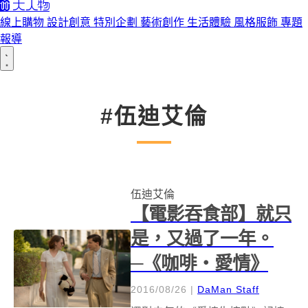
線上購物
設計創意
特別企劃
藝術創作
生活體驗
風格服飾
專題
報導
#伍迪艾倫
伍迪艾倫
【電影吞食部】就只
是，又過了一年。
─《咖啡‧愛情》
2016/08/26
|
DaMan Staff