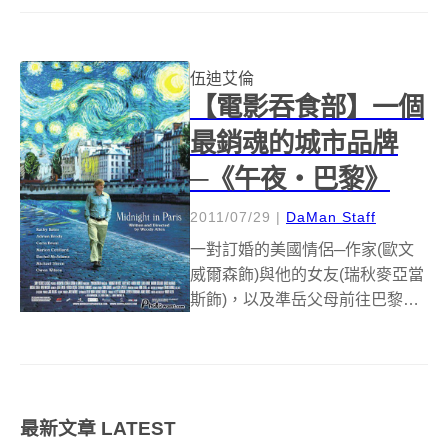
多，雖然心裡早已有數，當日子
近了還是難以抑制期待的情緒，
而等到終場散會時，又覺得不過
是如此。同時，平均3至4年會有
伍迪艾倫
【電影吞食部】一個
一次特別淋漓酣...
最銷魂的城市品牌
─《午夜‧巴黎》
2011/07/29
|
DaMan Staff
一對訂婚的美國情侶─作家(歐文
威爾森飾)與他的女友(瑞秋麥亞當
斯飾)，以及準岳父母前往巴黎旅
行，遊覽風光明媚的花都，作家
懷著浪漫創作情懷徜徉在巴黎的
午夜，竟遇到奇幻馬車帶他回到
1920年代，與當年藝術家們的謬
思談戀愛，而後在2010年的現
最新文章
LATEST