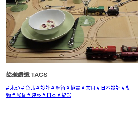
話題嚴選
TAGS
# 木頭
# 台北
# 設計
# 藝術
# 插畫
# 文具
# 日本設計
# 動
物
# 展覽
# 建築
# 日本
# 攝影