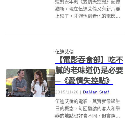
還對去年的《愛情失控點》記憶
猶新，現在伍迪艾倫又有新片要
上映了，才體悟到看他的電影就
像每年都要過生日，也許與會人
士走走留留，但形式和目的總之
相同，這麼想著的時候，又發覺
他的拍片頻率其實常常比生日週
伍迪艾倫
期甚至比懷胎十月還要短，不知
【電影吞食部】吃不
道是刻意不讓自己...
膩的老味道仍是必要
─《愛情失控點》
2015/11/20
|
DaMan Staff
伍迪艾倫的電影，其實就像過生
日的概念，每回邀請的客人和舉
辦的地點也許會不同，但實際上
的流程儀式與心得感想卻都差不