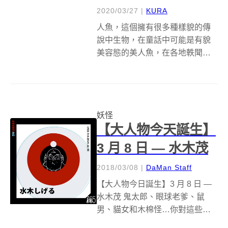
2020/03/27
|
KURA
人魚，這個擁有很多種樣貌的傳
說中生物，在童話中可能是有貌
美容態的美人魚，在各地軼聞中
又可能會是擁有其他動物頭部的
半魚奇幻生物；而妖怪文化歷史
悠久的日本，則有個形似人魚並
象徵著豐收和平息瘟疫消災的妖
妖怪
怪「Amabie」（アマビエ）。在
【大人物今天誕生】
全球陷入新...
3 月 8 日 — 水木茂
2018/03/08
|
DaMan Staff
【大人物今日誕生】3 月 8 日 —
水木茂 鬼太郎、眼球老爹、鼠
男、貓女和木棉怪…你對這些角
色名稱都感到不陌生嗎？那麼你