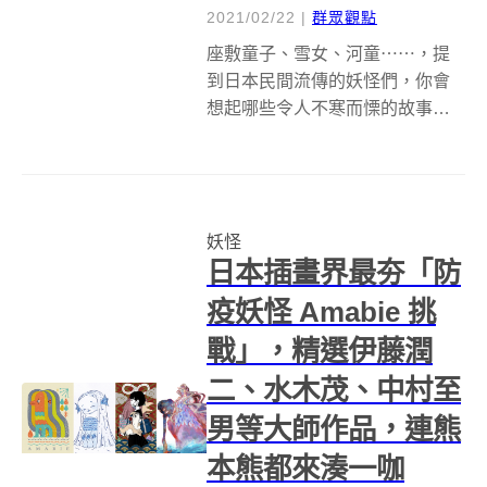
2021/02/22
|
群眾觀點
座敷童子、雪女、河童⋯⋯，提
到日本民間流傳的妖怪們，你會
想起哪些令人不寒而慄的故事
呢？2021 年，美國圖文創作者 K.
Ryan 在美國群眾集資平台
Kickstarter 發起「妖怪塔羅牌」
的出版集資計畫，將全套 78 張牌
妖怪
面結合日本風...
日本插畫界最夯「防
疫妖怪 Amabie 挑
戰」，精選伊藤潤
二、水木茂、中村至
男等大師作品，連熊
本熊都來湊一咖