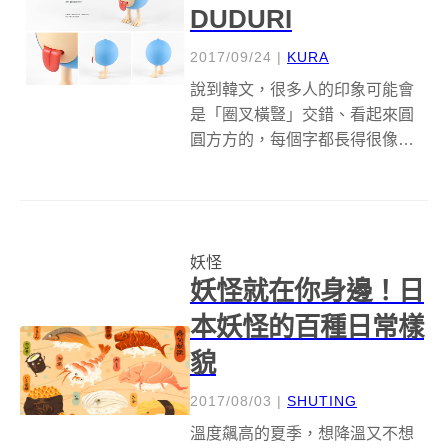
DUDURI
2017/09/24
|
KURA
說到韓文，很多人的印象可能會
是「圈叉橫豎」交錯、看起來圓
圓方方的，每個字都長得很像，
對於習慣複雜漢字系統的我們來
說，就像是難以理解的外星文。
不過對於韓國人來說，韓文是世
上最美的語言、令他們引以為傲
妖怪
的文化遺產，而當韓文結合另一
妖怪就在你身邊！日
個韓國傳統文化中...
本妖怪的百種日常樣
貌
2017/08/03
|
SHUTING
溫度飆高的夏季，想降溫又不想