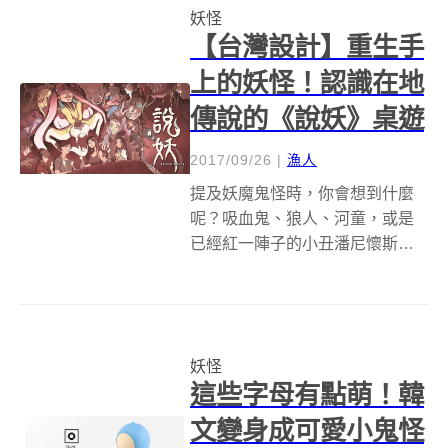
妖怪
民間故事中的妖鬼魔怪當然也不
【台灣設計】重生手
少，但對於這些神...
上的妖怪！認識在地
傳說的《說妖》桌遊
2017/09/26
|
漁人
提及妖魔鬼怪時，你會想到什麼
呢？吸血鬼、狼人、河童，或是
已經紅一陣子的小丑潘尼懷斯，
祂們其實都是外籍；直到紅衣小
女孩的故事改編成電影後，「魔
神仔」才又被大眾拿出來廣泛討
論，台灣在地的鄉野傳說終於受
妖怪
到重視，如今有人還把相關故事
這些字母有點萌！韓
做成觸手可及的桌...
文變身成可愛小鬼怪