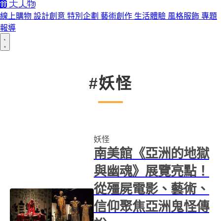
線上購物
設計創意
特別企劃
藝術創作
生活體驗
風格服飾
專題
報導
#妖怪
妖怪
南美館《亞洲的地獄
與幽魂》展覽亮點！
從殭屍電影、藝術、
信仰聚焦亞洲鬼怪傳