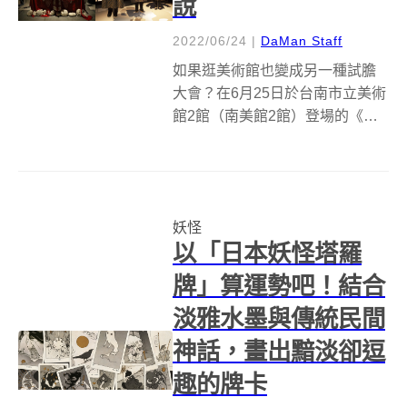
說
2022/06/24
|
DaMan Staff
如果逛美術館也變成另一種試膽
大會？在6月25日於台南市立美術
館2館（南美館2館）登場的《亞
洲的地獄與幽魂》，以東方亞洲
世界常見的神鬼妖怪為題，從殭
屍、貞子、復仇貓女、長頸女
妖、動漫《鬼太郎》通通有，而
妖怪
引起話題的超逼真殭屍模型，真
以「日本妖怪塔羅
的讓人感覺要...
牌」算運勢吧！結合
淡雅水墨與傳統民間
神話，畫出黯淡卻逗
趣的牌卡