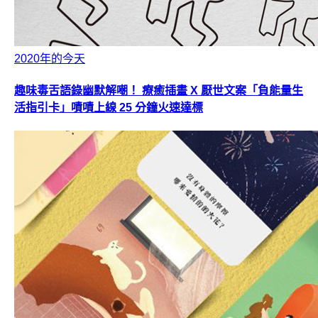
2020年的今天
趣味毒舌語錄幽默解嘲！ 療癒插畫 X 厭世文案「負能量生
活指引卡」嘖嘖上線 25 分鐘火速達標