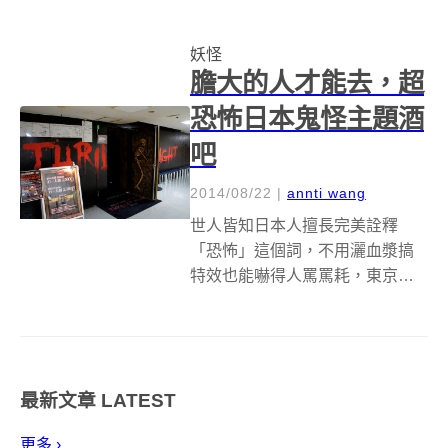
日本東京藝術大學的學生為了慶
祝櫻花盛開，在上野公園創作了
妖怪
一系列的怪獸神轎，雖然沒有正
膽大的人才能去，超
規祭典那樣的莊嚴、...
恐怖日本鬼怪主題酒
吧
2014/08/22
|
annti wang
世人皆知日本人擅長完美詮釋
「恐怖」這個詞，不用灑血漿搞
特效也能嚇得人罵罵耗，東京一
家酒吧老闆也是箇中高手，不只
賣酒，還賣你畢生難忘的恐怖氣
氛！ 酒吧名為 Kaidan Live Bar
Thriller Night，位在東京六本木，
最新文章
LATEST
原總店在...
更多 ›