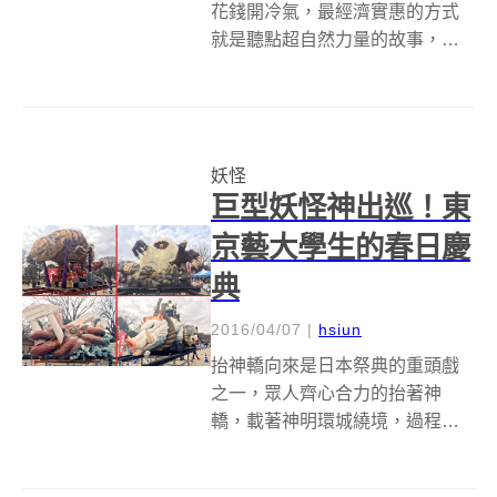
花錢開冷氣，最經濟實惠的方式
就是聽點超自然力量的故事，絕
對讓你自體降溫！不過紅衣小女
孩、貞子、咒怨…進入門檻可能
有點高，心臟承受不了，就先從
幼幼班等級的日本民間妖怪開始
妖怪
吧 XD 日本民間傳說的妖怪百百
巨型妖怪神出巡！東
種，不僅千奇...
京藝大學生的春日慶
典
2016/04/07
|
hsiun
抬神轎向來是日本祭典的重頭戲
之一，眾人齊心合力的抬著神
轎，載著神明環城繞境，過程中
還不忘用力的搖動著神轎，帶著
神明一同感受節慶的喜悅。最近