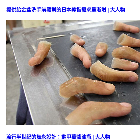
提供給金盆洗手前黑幫的日本義指需求量漸增 | 大人物
流行半世紀的雋永設計：龜甲萬醬油瓶 | 大人物