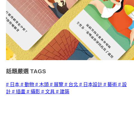
話題嚴選
TAGS
# 日本
# 動物
# 木頭
# 展覽
# 台北
# 日本設計
# 藝術
# 設
計
# 插畫
# 攝影
# 文具
# 建築