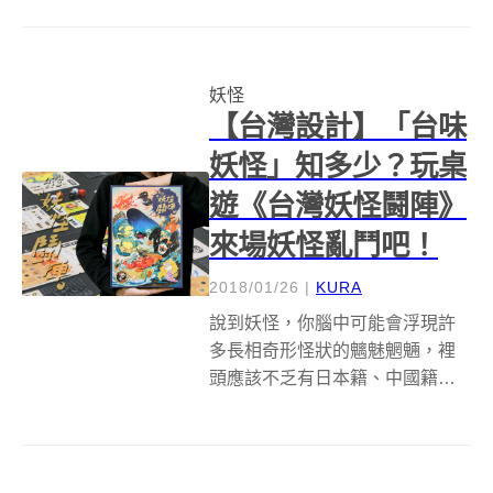
一定知道這部漫畫《鬼太郎》！
《鬼太郎》的作者就是綽號「妖
怪博士」的水木茂，而他的人生
妖怪
故事的曲折也可比擬八點檔連續
【台灣設計】「台味
劇的離...
妖怪」知多少？玩桌
遊《台灣妖怪鬪陣》
來場妖怪亂鬥吧！
2018/01/26
|
KURA
說到妖怪，你腦中可能會浮現許
多長相奇形怪狀的魑魅魍魎，裡
頭應該不乏有日本籍、中國籍或
是英美籍，其中台灣籍的妖怪你
想得出幾隻呢？身為一個四面環
海的島國，從古至今的台灣可是
經歷過豐富的族群文化，傳說與