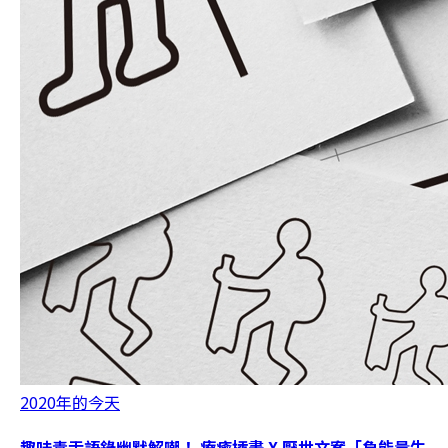
2020年的今天
趣味毒舌語錄幽默解嘲！ 療癒插畫 X 厭世文案「負能量生