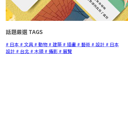
話題嚴選
TAGS
# 日本
# 文具
# 動物
# 建築
# 插畫
# 藝術
# 設計
# 日本
設計
# 台北
# 木頭
# 攝影
# 展覽