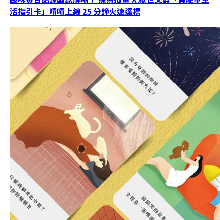
活指引卡」嘖嘖上線 25 分鐘火速達標