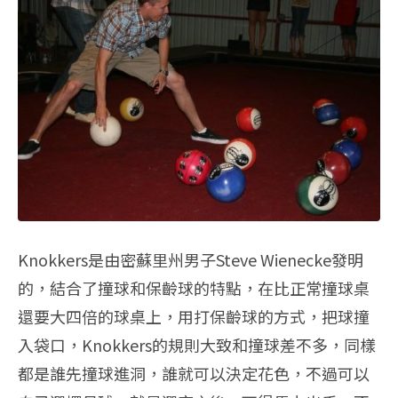
Knokkers是由密蘇里州男子Steve Wienecke發明
的，結合了撞球和保齡球的特點，在比正常撞球桌
還要大四倍的球桌上，用打保齡球的方式，把球撞
入袋口，Knokkers的規則大致和撞球差不多，同樣
都是誰先撞球進洞，誰就可以決定花色，不過可以