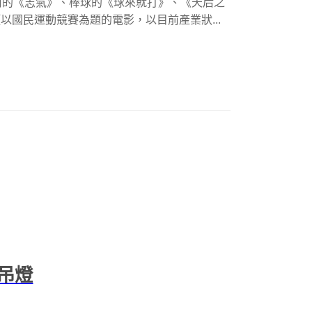
河的《志氣》、棒球的《球來就打》、《天后之
以國民運動競賽為題的電影，以目前產業狀...
吊燈