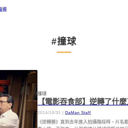
報導
#撞球
撞球
【電影吞食部】逆轉了什麼
2014/10/31
|
DaMan Staff
《逆轉勝》直到去年進入拍攝階段時，片名