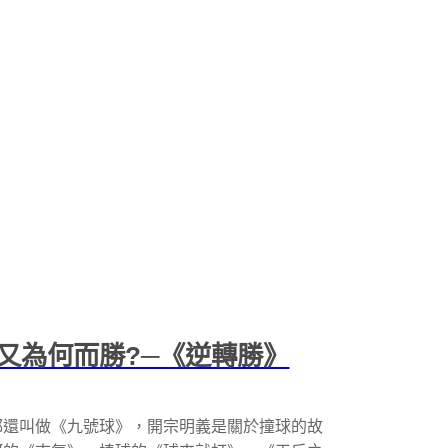
又為何而勝?─《逆轉勝》
都還叫做《九號球》，開宗明義是關於撞球的故