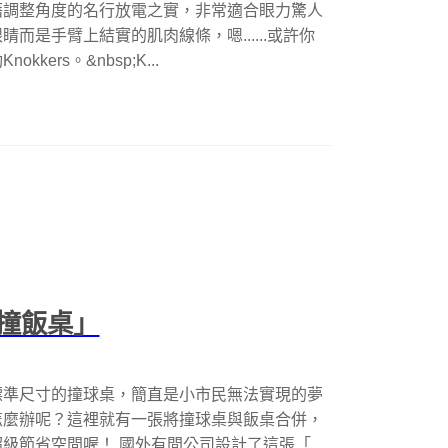
藉調整角度的名行放電之實，非常適合眼力驚人
是手臂上結實的肌肉線條，嗯......或許你
ers。&nbsp;K...
撞飯桌」
標準尺寸的撞球桌，簡直是小市民無法實現的夢
怎麼辦呢？這裡就有一張將撞球桌與飯桌合併，
節省空間喔！ 國外有間公司設計了這張「...