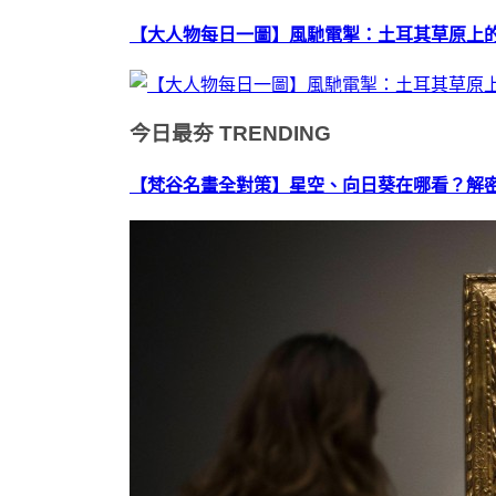
【大人物每日一圖】風馳電掣：土耳其草原上
今日最夯
TRENDING
【梵谷名畫全對策】星空、向日葵在哪看？解密梵谷