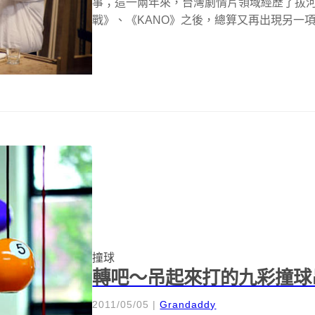
事；這一兩年來，台灣劇情片領域經歷了拔
戰》、《KANO》之後，總算又再出現另一項
撞球
轉吧～吊起來打的九彩撞球
2011/05/05
|
Grandaddy