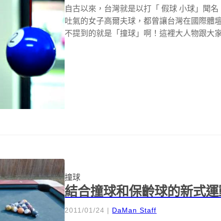
自古以來，台灣就是以打「 假球 小球」聞名
吐氣的女子高爾夫球，都曾讓台灣在國際體
不提到的就是「撞球」啊！這裡大人物跟大家介
撞球
結合撞球和保齡球的新式運動K
2011/01/24
|
DaMan Staff