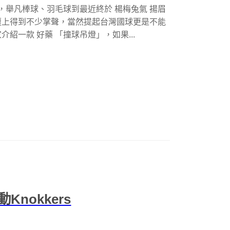
，舉凡棒球、羽毛球到最近終於 楊梅兔氣 揚眉
壇上得到不少掌聲，當然提起台灣國球更是不能
紹一款 好藥 「撞球吊燈」，如果...
nokkers