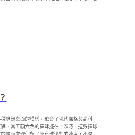
？
那種綠綠桌面的模樣，融合了現代風格與高科
樣貌，當五顏六色的撞球擺在上頭時，這張撞球
殊的鏡面處理保留了原有球滾動的速度，不會因