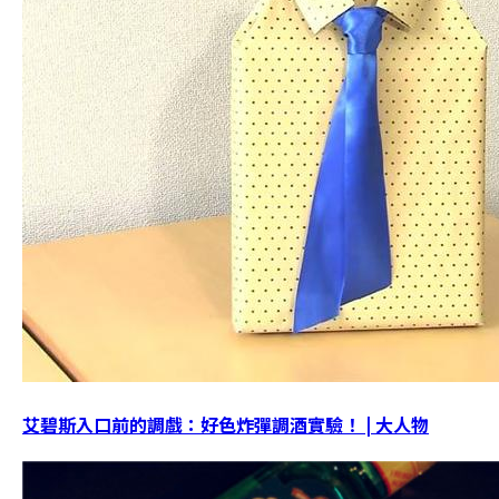
艾碧斯入口前的調戲：好色炸彈調酒實驗！ | 大人物