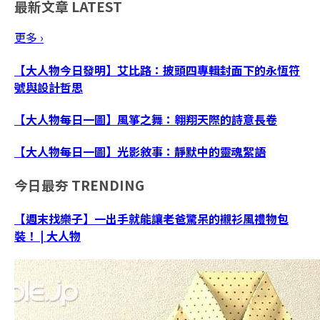
最新文章
LATEST
更多 ›
【大人物今日發明】艾比路：披頭四專輯封面下的永恆符
號與設計哲思
【大人物每日一圖】風箏之舞：翱翔天際的詩意長卷
【大人物每日一圖】光影敘事：靜默中的靈魂絮語
今日最夯
TRENDING
【週末找樂子】一出手就能讓老爸驚呆的襯衫風禮物包
裝！ | 大人物