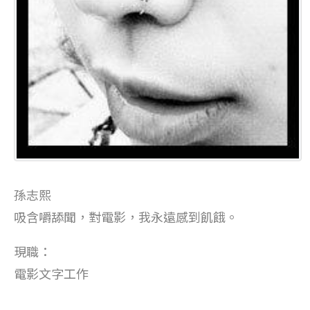
孫志熙
吸含嚼舔聞，對電影，我永遠感到飢餓。
現職：
電影文字工作