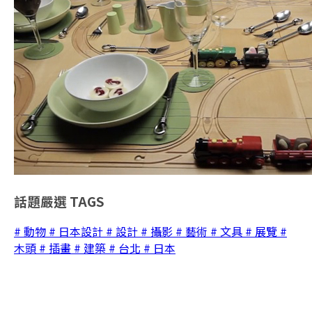
話題嚴選
TAGS
# 動物
# 日本設計
# 設計
# 攝影
# 藝術
# 文具
# 展覽
#
木頭
# 插畫
# 建築
# 台北
# 日本