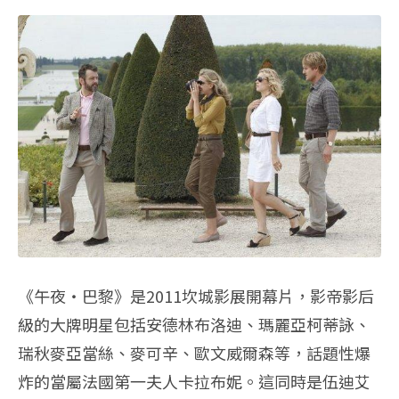
《午夜‧巴黎》是2011坎城影展開幕片，影帝影后
級的大牌明星包括安德林布洛迪、瑪麗亞柯蒂詠、
瑞秋麥亞當絲、麥可辛、歐文威爾森等，話題性爆
炸的當屬法國第一夫人卡拉布妮。這同時是伍迪艾