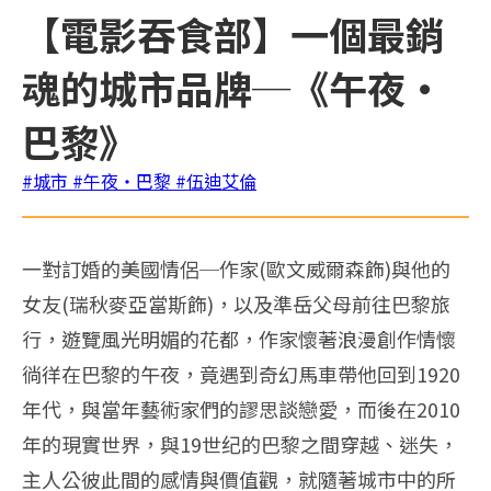
【電影吞食部】一個最銷
魂的城市品牌─《午夜‧
巴黎》
#城市
#午夜‧巴黎
#伍迪艾倫
一對訂婚的美國情侶─作家(歐文威爾森飾)與他的
女友(瑞秋麥亞當斯飾)，以及準岳父母前往巴黎旅
行，遊覽風光明媚的花都，作家懷著浪漫創作情懷
徜徉在巴黎的午夜，竟遇到奇幻馬車帶他回到1920
年代，與當年藝術家們的謬思談戀愛，而後在2010
年的現實世界，與19世纪的巴黎之間穿越、迷失，
主人公彼此間的感情與價值觀，就隨著城市中的所