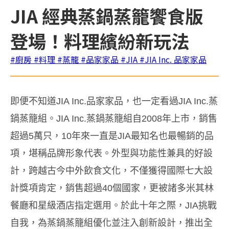
JIA 經典蒸鍋蒸籠饗食版
登場！料理繽紛新玩法
#廚房
#料理
#蒸籠
#品家家品
#JIA
#JIA Inc. 品家家品
即便不知道JIA Inc.品家家品，也一定看過JIA Inc.蒸
鍋蒸籠組。JIA Inc.蒸鍋蒸籠組自2008年上市，銷售
超過5萬只，10年來一直是JIA最知名也最暢銷的品
項，堪稱品牌形象代表。外型與功能性兼具的好設
計，跨越古今中外飲食文化，不僅獲得國際七大設
計獎項肯定，銷售超過40個國家，更被諸多米其林
餐廳和星級酒店指定選用。於此十年之際，JIA挑戰
自我，為蒸鍋蒸籠組優化並注入創新設計，推出
全