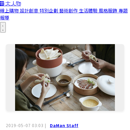
線上購物
設計創意
特別企劃
藝術創作
生活體驗
風格服飾
專題
報導
2019-05-07 03:03
|
DaMan Staff