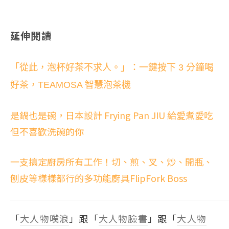
延伸閱讀
「從此，泡杯好茶不求人。」：一鍵按下 3 分鐘喝
好茶，TEAMOSA 智慧泡茶機
是鍋也是碗，日本設計 Frying Pan JIU 給愛煮愛吃
但不喜歡洗碗的你
一支搞定廚房所有工作！切、煎、叉、炒、開瓶、
刨皮等樣樣都行的多功能廚具FlipFork Boss
「
大人物噗浪
」跟「
大人物臉書
」跟「
大人物