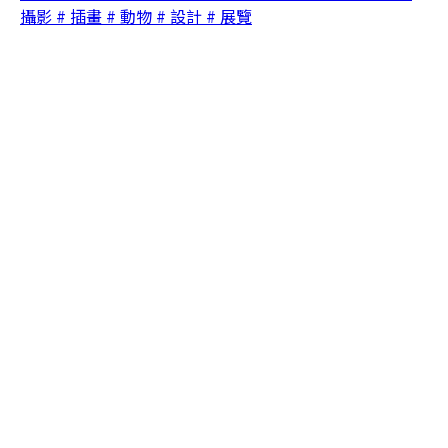
攝影
# 插畫
# 動物
# 設計
# 展覽