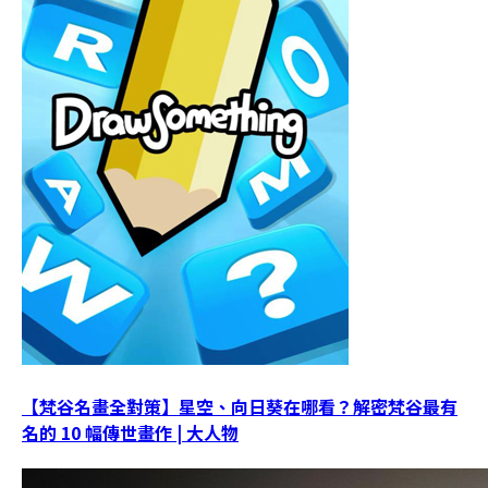
【梵谷名畫全對策】星空、向日葵在哪看？解密梵谷最有
名的 10 幅傳世畫作 | 大人物