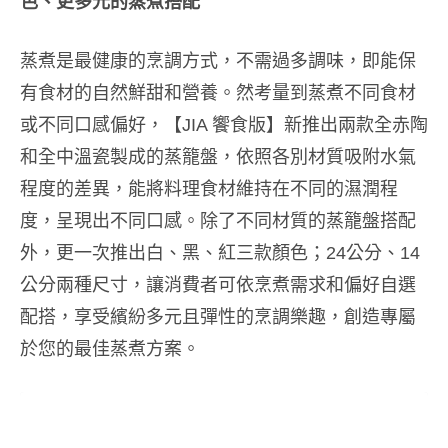
色、更多元的蒸煮搭配
蒸煮是最健康的烹調方式，不需過多調味，即能保
有食材的自然鮮甜和營養。然考量到蒸煮不同食材
或不同口感偏好，【JIA 饗食版】新推出兩款全赤陶
和全中溫瓷製成的蒸籠盤，依照各別材質吸附水氣
程度的差異，能將料理食材維持在不同的濕潤程
度，呈現出不同口感。除了不同材質的蒸籠盤搭配
外，更一次推出白、黑、紅三款顏色；24公分、14
公分兩種尺寸，讓消費者可依烹煮需求和偏好自選
配搭，享受繽紛多元且彈性的烹調樂趣，創造專屬
於您的最佳蒸煮方案。