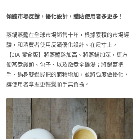
傾聽市場反饋，優化設計，體貼使用者多更多！
蒸鍋蒸籠在全球市場銷售十年，根據累積的市場經
驗，和消費者使用反饋優化設計。在尺寸上，
【JIA 饗食版】將蒸籠盤加高、將蒸鍋加深，更方
便蒸煮饅頭、包子、以及燉煮全雞湯；將鍋蓋把
手、鍋身雙邊握把的面積增加，並將弧度做優化，
讓使用者拿握更輕鬆順手無負擔。