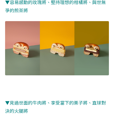
▼容易感動的玫瑰將、堅持理想的柑橘將、與世無
爭的煎茶將
▼見過世面的牛肉將、享受當下的栗子將、直球對
決的火腿將