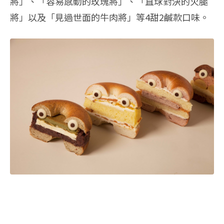
將」、「容易感動的玫瑰將」、「直球對決的火腿
將」以及「見過世面的牛肉將」等4甜2鹹款口味。