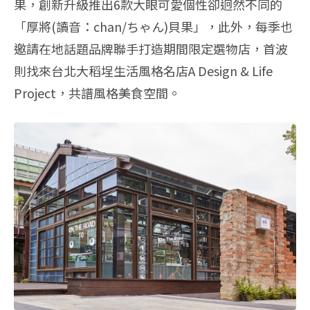
果，創新升級推出6款大眼可愛個性卻迥然不同的
「厚將(讀音：chan/ちゃん)貝果」，此外，每季也
邀請在地話題品牌聯手打造期間限定選物店，首波
則找來台北大稻埕生活風格名店A Design & Life
Project，共譜風格美食空間。