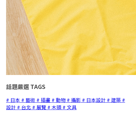
話題嚴選
TAGS
# 日本
# 藝術
# 插畫
# 動物
# 攝影
# 日本設計
# 建築
#
設計
# 台北
# 展覽
# 木頭
# 文具