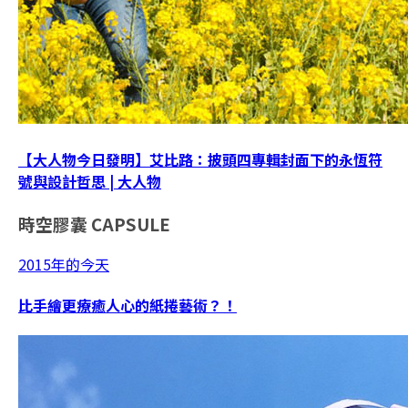
【大人物今日發明】艾比路：披頭四專輯封面下的永恆符
號與設計哲思 | 大人物
時空膠囊
CAPSULE
2015年的今天
比手繪更療癒人心的紙捲藝術？！