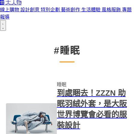
線上購物
設計創意
特別企劃
藝術創作
生活體驗
風格服飾
專題
報導
#睡眠
睡眠
到處睏去！ZZZN 助
眠羽絨外套，是大阪
世界博覽會必看的服
裝設計