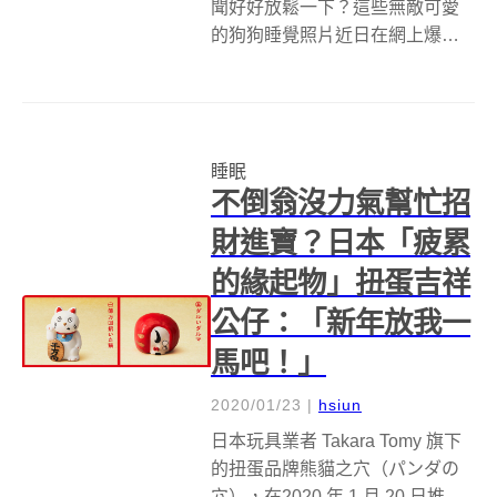
聞好好放鬆一下？這些無敵可愛
的狗狗睡覺照片近日在網上爆
紅，它們出自韓國京畿道一家名
為 「puppy spring puppy
kindergarten（狗狗春天，狗狗幼
兒園）」的員工之手。這些蓋著
睡眠
小被子枕著小枕頭...
不倒翁沒力氣幫忙招
財進寶？日本「疲累
的緣起物」扭蛋吉祥
公仔：「新年放我一
馬吧！」
2020/01/23
|
hsiun
日本玩具業者 Takara Tomy 旗下
的扭蛋品牌熊貓之穴（パンダの
穴），在2020 年 1 月 20 日推出