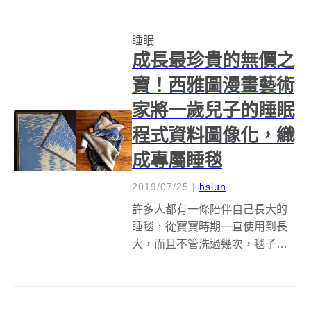
作棉被的創意腦筋動到家常料理
烏龍涼麵上，條狀的形象與排列
睡眠
竟成為靈感來源，將原本一條條
成長最珍貴的無價之
白胖的麵條變身「...
寶！西雅圖漫畫藝術
家將一歲兒子的睡眠
程式資料圖像化，織
成專屬睡毯
2019/07/25
|
hsiun
許多人都有一條陪伴自己長大的
睡毯，從寶寶時期一直使用到長
大，而且不管洗過幾次，毯子上
都有一股專屬於自己的味道，抱
著它睡覺，特別有安全感。西雅
圖漫畫藝術家 Seung Lee 將兒子