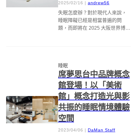
2025/02/16
|
andrew56
失眠怎麼辦？對於現代人來說，
睡眠障礙已經是相當普遍的問
題，而即將在 2025 大阪世界博覽
會亮相的 ZZZN Sleep Apparel
System，就是一款把助眠科技與
服裝設計巧妙融合的全新產品。
它不僅是一件羽絨外套，更是一
睡眠
套完整的「助...
席夢思台中品牌概念
館登場！以「美術
館」概念打造光與影
共振的睡眠情境體驗
空間
2023/04/06
|
DaMan Staff