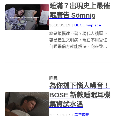
睡滿？出現史上最催
眠廣告 Sömnig
2018/05/19
|
DECOmyplace
總是煩惱睡不著？現代人積壓下
容易產生文明病，現在不用靠任
何睡眠偏方就能解決，向來致力
推廣對家的想像，瑞典跨國居家
用品零售企業 IKEA 不只侷限於實
體門市、線上購買居家用品，在
阿拉伯聯合大公國（United Arab
睡眠
Emirates）當地...
為你擋下惱人噪音！
BOSE 新款睡眠耳機
集資試水溫
2017/11/17
|
群眾觀點