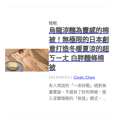
夾式書籤閱讀燈，是你的好選
擇。 Lightwedge 由一塊透明的塑
膠板和 LED 邊條所組成，閱讀
睡眠
時，只要放在所...
烏龍涼麵為靈感的棉
被！無極限的日本創
意打造冬暖夏涼的超
ㄎㄧㄤ 白胖麵條棉
被
2019/08/23
|
Cindy Chen
有人常說的「一床好眠」絕對無
庸置疑，不過有了好的棉被，進
入深層睡眠的「無我」模式，絕
對更事半功倍。對任何事皆究極
到不可思議的日本人，這次把製