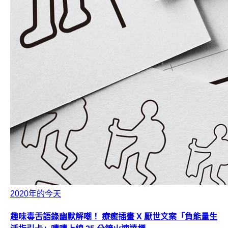
2020年的今天
趣味毒舌語錄幽默解嘲！ 療癒插畫 X 厭世文案「負能量生