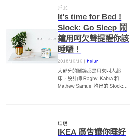
出生後第一年的睡眠模式，織成
睡眠
毯子的花色，當成禮物送給兒
It's time for Bed !
子，相...
Slock: Go Sleep 鬧
鐘用呵欠聲提醒你該
睡囉！
2018/10/16
|
hsiun
大部分的鬧鐘都是用來叫人起
床，設計師 Raghvi Kabra 和
Mathew Samuel 推出的 Slock:
Go Sleep 鬧鐘，卻反其道而行，
提醒大家是時候睡覺了，對於生
活習慣越來越糟糕的現代人來
說，應該是護肝的一帖良藥。 S...
睡眠
IKEA 廣吿讓你睡好