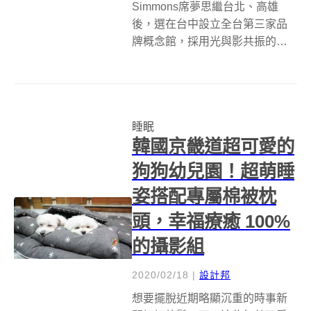
Simmons席夢思繼台北、高雄
後，選在台中設立全台第三家品
牌概念館，採用光與影共振的
「美術館」概念設計，打造嶄新
體驗藝術與趣味的場域，提供消
費者更多元的寢室體驗環境。 亞
洲席夢思總裁伊藤正文表示：
睡眠
「前幾年的疫情雖然改變了人們
韓國京畿道超可愛的
的生活，但唯一...
狗狗幼兒園！超萌睡
姿搭配專屬棉被枕
頭，幸福療癒 100%
的攝影組
2020/02/18
|
設計邦
想要擺脫近期略顯沉重的時事新