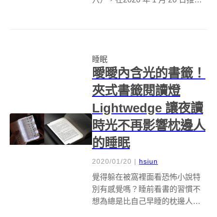
疲累的緣起物（まる疲縁起物）
系列扭蛋，以招財貓、福狸、紅
牛、狛犬、不倒翁等常見的緣起
物，也就是吉祥物，陪著大家迎
睡眠
接新的一年。 有...
曖曖內含光的書籤！
夾式書籤閱讀燈
Lightwedge 讓夜讀
時光不再影響枕邊人
的睡眠
2020/01/20
|
hsiun
覺得躲在被窩裡面看恐怖小說特
別有感覺嗎？睡前看書的習慣不
想為總是比自己早睡的枕邊人更
改嗎？由 Lightwedge 推出的同名