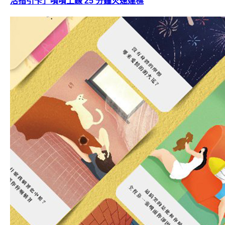
活指引卡」嘖嘖上線 25 分鐘火速達標