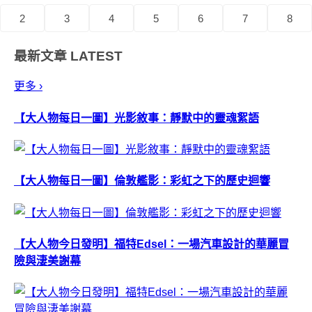
2
3
4
5
6
7
8
最新文章
LATEST
更多 ›
【大人物每日一圖】光影敘事：靜默中的靈魂絮語
【大人物每日一圖】倫敦艦影：彩虹之下的歷史迴響
【大人物今日發明】福特Edsel：一場汽車設計的華麗冒
險與淒美謝幕