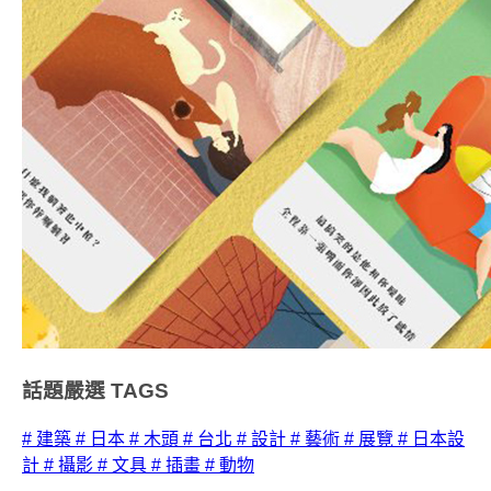
話題嚴選
TAGS
# 建築
# 日本
# 木頭
# 台北
# 設計
# 藝術
# 展覽
# 日本設
計
# 攝影
# 文具
# 插畫
# 動物