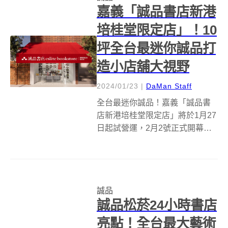
嘉義「誠品書店新港
培桂堂限定店」！10
坪全台最迷你誠品打
造小店舖大視野
2024/01/23
|
DaMan Staff
全台最迷你誠品！嘉義「誠品書
店新港培桂堂限定店」將於1月27
日起試營運，2月2號正式開幕。
將在《雲門舞集》創辦人林懷民
家族祖厝「培桂堂」旁開展全台
最迷你的誠品書店，這是誠品有
史以來面積最小的店面，但創意
誠品
迸發的設計，則將使它成為最卡
誠品松菸24小時書店
哇伊的書店...
亮點！全台最大藝術