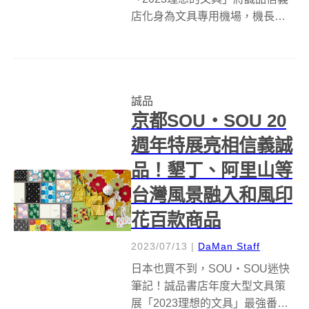
店化身為文具專用機場，機長由
曾與《咒術迴戰》合作聯名商
品、一推出便秒殺的當紅插畫家
「朝野Peko」擔任，首次跨海聯
名一口氣推出逾60款限定系列商
誠品
品；此外，集結台灣、日本6大知
京都SOU・SOU 20
名文具品牌...
週年特展亮相信義誠
品！墾丁、阿里山等
台灣風景融入和風印
花百款商品
2023/07/13
|
DaMan Staff
日本也買不到，SOU・SOU迷快
筆記！誠品書店年度大型文具策
展「2023理想的文具」最強番外