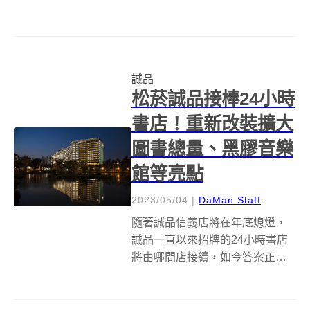
篇，獻上京都人氣設計品牌
SOU・SOU 20週年特展，在7月
21日於誠品信義店3F FORUM盛
大開展！ 擅長將傳統紋樣翻轉為
誠品
時尚設計的SOU・SO...
松菸誠品接棒24小時
書店！重新改裝擴大
圖書總量、黑膠音樂
館等亮點
2023/05/04
|
DaMan Staff
隨著誠品信義店將在年底熄燈，
誠品一直以來招牌的24小時書店
將由哪間店接續，如今答案正式
揭曉，將由鄰近大巨蛋的誠品生
活松菸店接棒，以獨具一格雙重
優勢及10大亮點勝出，未來將是