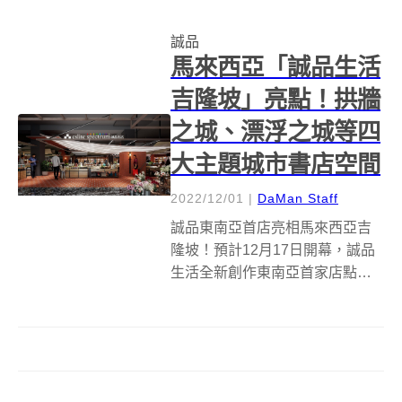
全球獨一無二、涵蓋營運範疇最
誠品
完整豐富的實體文化場域。 誠品
馬來西亞「誠品生活
生活松菸店...
吉隆坡」亮點！拱牆
之城、漂浮之城等四
大主題城市書店空間
2022/12/01
|
DaMan Staff
誠品東南亞首店亮相馬來西亞吉
隆坡！預計12月17日開幕，誠品
生活全新創作東南亞首家店點
「誠品生活吉隆坡」將於今年底
在馬來西亞吉隆坡「金三角」武
吉免登商圈The Starhill登場，以
「探索之旅Voyage of
Exploration」為...