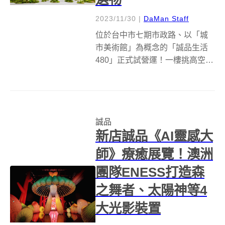
2023/11/30
|
DaMan Staff
位於台中市七期市政路、以「城
市美術館」為概念的「誠品生活
480」正式試營運！一樓挑高空間
打造3公尺高繽紛「耶誕書」，洋
溢濃濃耶誕氛圍；全店共8層樓
7500坪匯聚逾百家品牌，期望透
過閱讀、設計、藝文展演、美食
誠品
饗宴等多元面向，體現文化生活
新店誠品《AI靈感大
美學。...
師》療癒展覽！澳洲
團隊ENESS打造森
之舞者、太陽神等4
大光影裝置