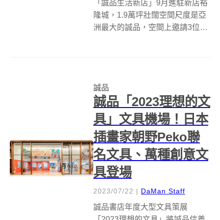
「誠品生活新店」9月進駐新店裕
隆城，1.9萬坪壯闊空間尺度是亞
洲最大的誠品，空間上邀請3位跨
領域名家—建築師蕭博文、景觀
設計師吳書原、視覺藝術家鄒駿
昇聯手操刀，期盼能打造一座不
分男女老少、全家大小，所有人
誠品
都可以在其中自然交會、盡情探
誠品「2023理想的文
索的「明...
具」文具機場！日本
插畫家朝野Peko聯
名文具、萬種創意文
具登場
2023/07/22
|
DaMan Staff
誠品書店年度大型文具策展
「2023理想的文具」將誠品信義