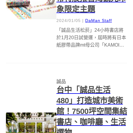
象限定主題
2024/01/05
|
DaMan Staff
「誠品生活松菸」24小時書店將
於1月20日試營運，屆時將有日本
紙膠帶品牌mt母公司「KAMOI加
工紙株式會社」100週年海外獨家
紀念特展「mt ╳ eslite KAMOI
100th Anniversary」登場！ 誠品
信義店結束後，誠品...
誠品
台中「誠品生活
480」打造城市美術
館！7500坪空間集結
書店、咖啡廳、生活
選物