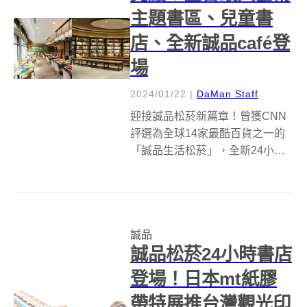
主題書區、兒童書
店、全新誠品café登
場
2024/01/22
|
DaMan Staff
迎接誠品松菸新篇章！曾獲CNN
評選為全球14家最酷百貨之一的
「誠品生活松菸」，全新24小時
書店正式於1月20日試營運，長達
100公尺大面積落地窗景串連書
區、兒童書店、café共逾200席座
位，可俯瞰廣場的大型露天陽
誠品
台，全天候款待全球讀者旅人...
誠品松菸24小時書店
登場！日本mt紙膠
帶特展推台灣觀光印