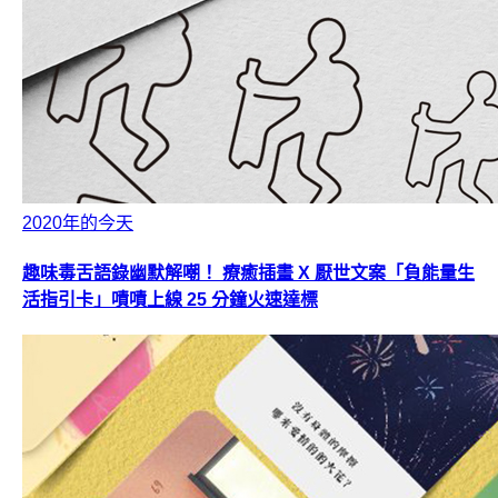
2020年的今天
趣味毒舌語錄幽默解嘲！ 療癒插畫 X 厭世文案「負能量生
活指引卡」嘖嘖上線 25 分鐘火速達標