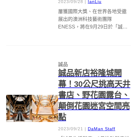
2023/09/28
|
IanLiu
屢獲國際大獎、在世界各地受邀
展出的澳洲科技藝術團隊
ENESS，將在9月29日於「誠品
生活新店」獨家現身，帶來亞洲
首次藝術特展《AI靈感大師：澳
洲3D光影觸動樂園》；ENESS創
辦人Nimrod Weis親自跨海來台，
誠品
在500坪壯闊展場空間「...
誠品新店裕隆城開
幕！30公尺挑高天井
書店、野花園露台、
顛倒花園迷宮空間亮
點
2023/09/21
|
DaMan Staff